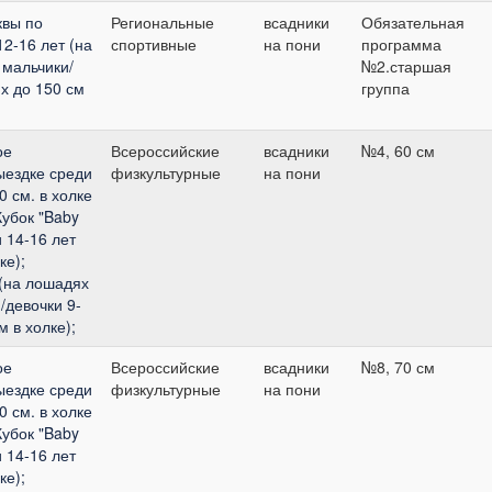
квы по
Региональные
всадники
Обязательная
12-16 лет (на
спортивные
на пони
программа
 мальчики/
№2.старшая
х до 150 см
группа
ое
Всероссийские
всадники
№4, 60 см
ыездке среди
физкультурные
на пони
 см. в холке
Кубок "Baby
 14-16 лет
ке);
 (на лошадях
/девочки 9-
м в холке);
ое
Всероссийские
всадники
№8, 70 см
ыездке среди
физкультурные
на пони
 см. в холке
Кубок "Baby
 14-16 лет
ке);