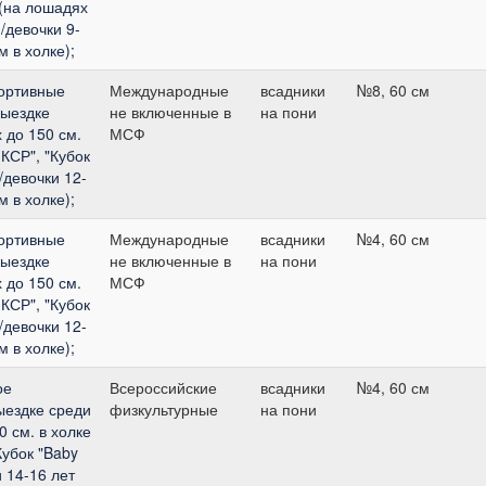
 (на лошадях
/девочки 9-
м в холке);
ортивные
Международные
всадники
№8, 60 см
выездке
не включенные в
на пони
 до 150 см.
МСФ
КСР", "Кубок
/девочки 12-
м в холке);
ортивные
Международные
всадники
№4, 60 см
выездке
не включенные в
на пони
 до 150 см.
МСФ
КСР", "Кубок
/девочки 12-
м в холке);
ое
Всероссийские
всадники
№4, 60 см
ыездке среди
физкультурные
на пони
 см. в холке
Кубок "Baby
 14-16 лет