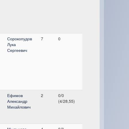
Сорокопудов
7
0
Лука
Сергеевич
Ефимов
2
0/0
Александр
(4/28,55)
Михайлович
Мыльцева
4
0/0