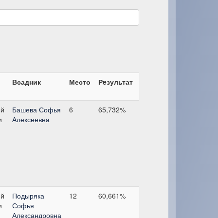
Всадник
Место
Рeзультат
ый
Башева Софья
6
65,732%
и
Алексеевна
ый
Подыряка
12
60,661%
и
Софья
Александровна