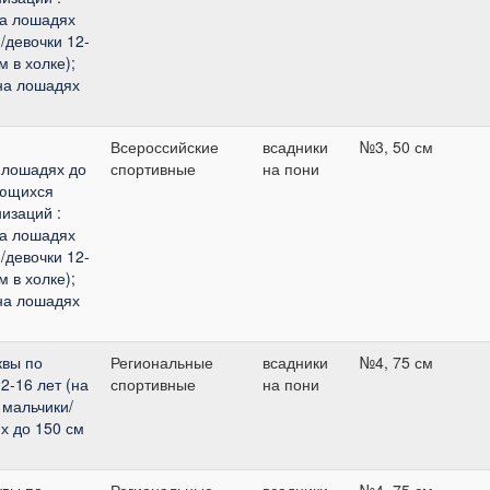
на лошадях
и/девочки 12-
м в холке);
(на лошадях
Всероссийские
всадники
№3, 50 см
 лошадях до
спортивные
на пони
ающихся
изаций :
на лошадях
и/девочки 12-
м в холке);
(на лошадях
квы по
Региональные
всадники
№4, 75 см
2-16 лет (на
спортивные
на пони
 мальчики/
х до 150 см
квы по
Региональные
всадники
№4, 75 см