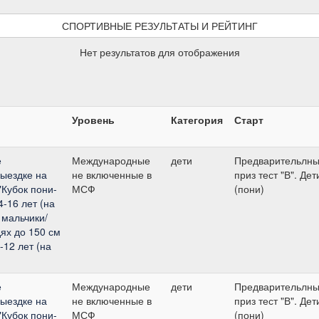
СПОРТИВНЫЕ РЕЗУЛЬТАТЫ И РЕЙТИНГ
Нет результатов для отображения
Уровень
Категория
Старт
е
Международные
дети
Предварительлн
выездке на
не включенные в
приз тест "В". Дет
"Кубок пони-
МСФ
(пони)
-16 лет (на
 мальчики/
дях до 150 см
-12 лет (на
е
Международные
дети
Предварительлн
выездке на
не включенные в
приз тест "В". Дет
"Кубок пони-
МСФ
(пони)