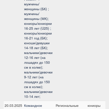
мужчины/
женщины (БК) ;
мужчины/
женщины (МК);
юниоры/юниорки
16-25 лет (U25) ;
юниоры/юниорки
16-21 год (БК);
юноши/девушки
14-18 лет (БК);
мальчики/девочки
12-16 лет (на
лошадях до 150
см в холке);
мальчики/девочки
9-12 лет (на
лошадях до 150
см в холке);
мальчики/девочки
10-14 лет;
20.03.2025
Командное
Региональные
юниоры