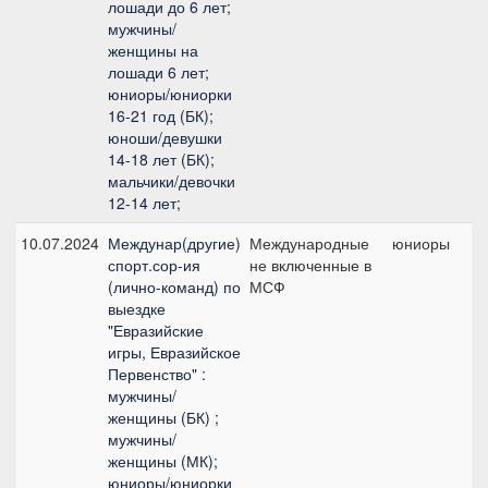
лошади до 6 лет;
мужчины/
женщины на
лошади 6 лет;
юниоры/юниорки
16-21 год (БК);
юноши/девушки
14-18 лет (БК);
мальчики/девочки
12-14 лет;
10.07.2024
Междунар(другие)
Международные
юниоры
спорт.сор-ия
не включенные в
(лично-команд) по
МСФ
выездке
"Евразийские
игры, Евразийское
Первенство" :
мужчины/
женщины (БК) ;
мужчины/
женщины (МК);
юниоры/юниорки