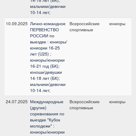
14-18 лет (БК);
мальчики/девочки
10-14 лет;
10.09.2025
Лично-командное
Всероссийские
юниоры
ПЕРВЕНСТВО
спортивные
п
РОССИИ по
выездке : юниоры/
юниорки 16-25
лет (U25) ;
юниоры/юниорки
16-21 год (БК);
юноши/девушки
14-18 лет (БК);
мальчики/девочки
10-14 лет;
24.07.2025
Международные
Всероссийские
юниоры
(другие)
спортивные
п
соревнования по
выездке "Кубок
молодежи" :
юниоры/юниорки