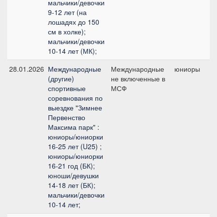
мальчики/девочки
9-12 лет (на
лошадях до 150
см в холке);
мальчики/девочки
10-14 лет (МК);
28.01.2026
Международные
Международные
юниоры
(другие)
не включенные в
п
спортивные
МСФ
соревнования по
выездке "Зимнее
Первенство
Максима парк" :
юниоры/юниорки
16-25 лет (U25) ;
юниоры/юниорки
16-21 год (БК);
юноши/девушки
14-18 лет (БК);
мальчики/девочки
10-14 лет;