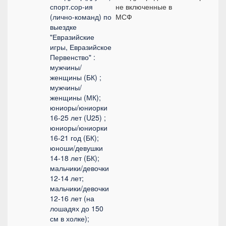
спорт.сор-ия
не включенные в
п
(лично-команд) по
МСФ
выездке
"Евразийские
игры, Евразийское
Первенство" :
мужчины/
женщины (БК) ;
мужчины/
женщины (МК);
юниоры/юниорки
16-25 лет (U25) ;
юниоры/юниорки
16-21 год (БК);
юноши/девушки
14-18 лет (БК);
мальчики/девочки
12-14 лет;
мальчики/девочки
12-16 лет (на
лошадях до 150
см в холке);