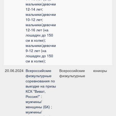
мальчики/девочки
12-14 лет;
мальчики/девочки
10-12 лет;
мальчики/девочки
12-16 лет (на
лошадях до 150
см в холке);
мальчики/девочки
9-12 лет (на
лошадях до 150
см в холке);
20.06.2024
Всероссийские
Всероссийские
юниоры
физкультурные
физкультурные
п
соревнования по
выездке на призы
КСК "Виват,
Россия!" :
мужчины/
женщины (БК) ;
мужчины/