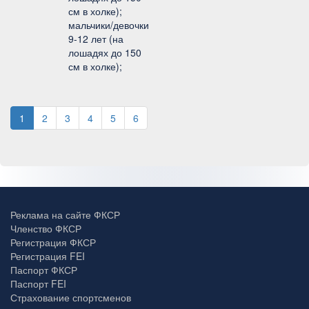
см в холке);
мальчики/девочки
9-12 лет (на
лошадях до 150
см в холке);
1
2
3
4
5
6
Реклама на сайте ФКСР
Членство ФКСР
Регистрация ФКСР
Регистрация FEI
Паспорт ФКСР
Паспорт FEI
Страхование спортсменов