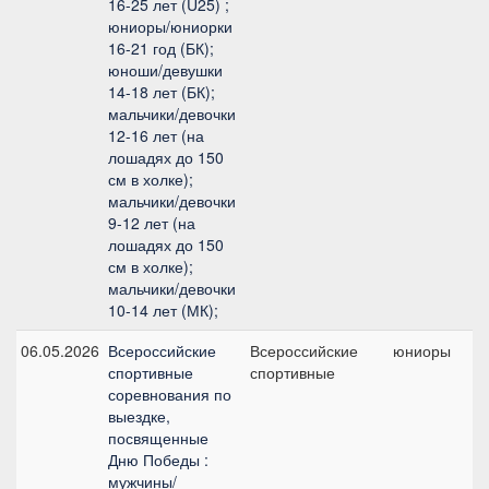
16-25 лет (U25) ;
юниоры/юниорки
16-21 год (БК);
юноши/девушки
14-18 лет (БК);
мальчики/девочки
12-16 лет (на
лошадях до 150
см в холке);
мальчики/девочки
9-12 лет (на
лошадях до 150
см в холке);
мальчики/девочки
10-14 лет (МК);
06.05.2026
Всероссийские
Всероссийские
юниоры
спортивные
спортивные
соревнования по
выездке,
посвященные
Дню Победы :
мужчины/