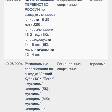
ПЕРВЕНСТВО
спортивные
п
РОССИИ по
выездке : юниоры/
юниорки 16-25
лет (U25) ;
юниоры/юниорки
16-21 год (БК);
юноши/девушки
14-18 лет (БК);
мальчики/девочки
12-14 лет;
10.08.2024
Региональные
Региональные
взрослые
соревнования по
спортивные
выездке "Летний
Кубок КСК "Пегас"
: мужчины/
женщины (БК) ;
мужчины/
женщины (МК);
мужчины/
женщины на