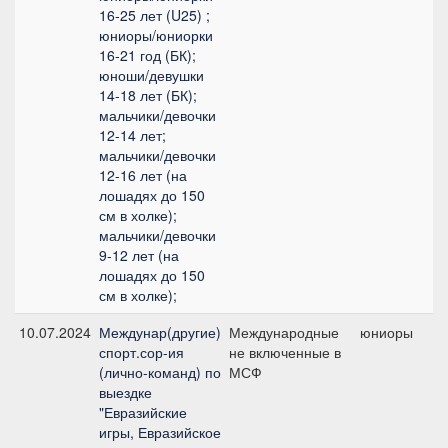
16-25 лет (U25) ;
юниоры/юниорки
16-21 год (БК);
юноши/девушки
14-18 лет (БК);
мальчики/девочки
12-14 лет;
мальчики/девочки
12-16 лет (на
лошадях до 150
см в холке);
мальчики/девочки
9-12 лет (на
лошадях до 150
см в холке);
10.07.2024
Междунар(другие)
Международные
юниоры
спорт.сор-ия
не включенные в
п
(лично-команд) по
МСФ
выездке
"Евразийские
игры, Евразийское