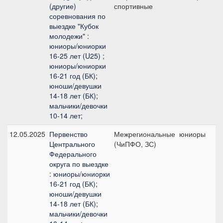
(другие)
спортивные
соревнования по
выездке "Кубок
молодежи" :
юниоры/юниорки
16-25 лет (U25) ;
юниоры/юниорки
16-21 год (БК);
юноши/девушки
14-18 лет (БК);
мальчики/девочки
10-14 лет;
12.05.2025
Первенство
Межрегиональные
юниоры
Центрального
(ЧиПФО, ЗС)
п
Федерального
округа по выездке
: юниоры/юниорки
16-21 год (БК);
юноши/девушки
14-18 лет (БК);
мальчики/девочки