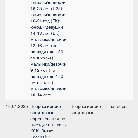
юниоры/юниорки
16-25 лет (U25) ;
юниоры/юниорки
16-21 год (БК);
юноши/девушки
14-18 лет (БК);
мальчики/девочки
12-16 лет (на
лошадях до 150
см в холке);
мальчики/девочки
9-12 лет (на
лошадях до 150
см в холке);
мальчики/девочки
10-14 лет;
16.04.2025
Всероссийские
Всероссийские
юниоры
спортивные
спортивные
п
соревнования по
выездке на призы
КСК "Виват,
Россия!" :