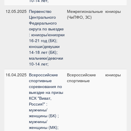
10-14 лет;
12.05.2025
Первенство
Межрегиональные
юниоры
Центрального
(ЧиПФО, ЗС)
п
Федерального
округа по выездке
: юниоры/юниорки
16-21 год (БК);
юноши/девушки
14-18 лет (БК);
мальчики/девочки
10-14 лет;
16.04.2025
Всероссийские
Всероссийские
юниоры
спортивные
спортивные
соревнования по
выездке на призы
КСК "Виват,
Россия!" :
мужчины/
женщины (БК) ;
мужчины/
женщины (МК);