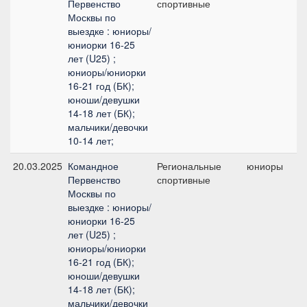
Первенство
спортивные
п
Москвы по
выездке : юниоры/
юниорки 16-25
лет (U25) ;
юниоры/юниорки
16-21 год (БК);
юноши/девушки
14-18 лет (БК);
мальчики/девочки
10-14 лет;
20.03.2025
Командное
Региональные
юниоры
Первенство
спортивные
п
Москвы по
выездке : юниоры/
юниорки 16-25
лет (U25) ;
юниоры/юниорки
16-21 год (БК);
юноши/девушки
14-18 лет (БК);
мальчики/девочки