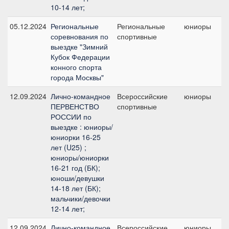
10-14 лет;
05.12.2024
Региональные
Региональные
юниоры
соревнования по
спортивные
п
выездке "Зимний
Кубок Федерации
конного спорта
города Москвы"
12.09.2024
Лично-командное
Всероссийские
юниоры
ПЕРВЕНСТВО
спортивные
п
РОССИИ по
выездке : юниоры/
юниорки 16-25
лет (U25) ;
юниоры/юниорки
16-21 год (БК);
юноши/девушки
14-18 лет (БК);
мальчики/девочки
12-14 лет;
12.09.2024
Лично-командное
Всероссийские
юниоры