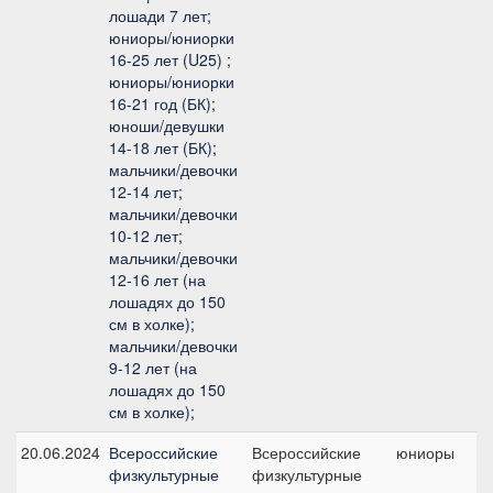
лошади 7 лет;
юниоры/юниорки
16-25 лет (U25) ;
юниоры/юниорки
16-21 год (БК);
юноши/девушки
14-18 лет (БК);
мальчики/девочки
12-14 лет;
мальчики/девочки
10-12 лет;
мальчики/девочки
12-16 лет (на
лошадях до 150
см в холке);
мальчики/девочки
9-12 лет (на
лошадях до 150
см в холке);
20.06.2024
Всероссийские
Всероссийские
юниоры
физкультурные
физкультурные
п