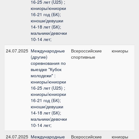
16-25 лет (U25) ;
юниоры/юниорки
16-21 год (БК);
юноши/девушки
14-18 лет (БК);
мальчики/девочки
10-14 лет;
24.07.2025
Международные
Всероссийские
юниоры
(другие)
спортивные
п
соревнования по
выездке "Кубок
молодежи" :
юниоры/юниорки
16-25 лет (U25) ;
юниоры/юниорки
16-21 год (БК);
юноши/девушки
14-18 лет (БК);
мальчики/девочки
10-14 лет;
24.07.2025
Международные
Всероссийские
юниоры