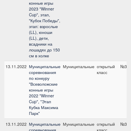
конные игры
2023 "Winner
Cup", этап,
"Кубок Победы",
этап: взрослые
(LL), юноши
(LL), дети,
всадники на
лошадях до 150
см в холке
13.11.2022
Муниципальные
Муниципальные
открытый
№3, 
соревнования
класс
по конкуру
"Всеволожские
конные игры
2022 "Winner
Cup", "Этап
Кубка Максима
Парк"
13.11.2022
Муниципальные
Муниципальные
открытый
№3, 
соревнования
класс