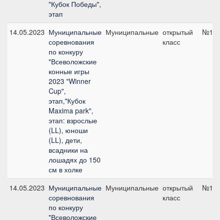
"Кубок Победы",
этап
14.05.2023
Муниципальные
Муниципальные
открытый
№1.2,
соревнования
класс
по конкуру
"Всеволожские
конные игры
2023 "Winner
Cup",
этап,"Кубок
Maxima park",
этап: взрослые
(LL), юноши
(LL), дети,
всадники на
лошадях до 150
см в холке
14.05.2023
Муниципальные
Муниципальные
открытый
№1.1,
соревнования
класс
по конкуру
"Всеволожские