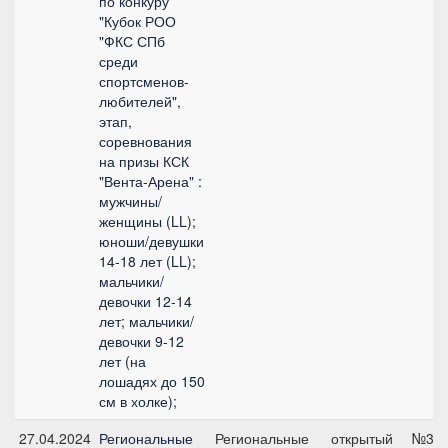
по конкуру
"Кубок РОО
"ФКС СПб
среди
спортсменов-
любителей",
этап,
соревнования
на призы КСК
"Вента-Арена" :
мужчины/
женщины (LL);
юноши/девушки
14-18 лет (LL);
мальчики/
девочки 12-14
лет; мальчики/
девочки 9-12
лет (на
лошадях до 150
см в холке);
27.04.2024
Региональные
Региональные
открытый
№3.2,