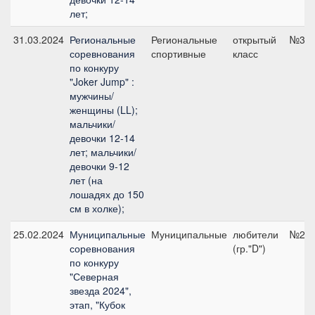
лет;
31.03.2024
Региональные
Региональные
открытый
№3.1,
соревнования
спортивные
класс
по конкуру
"Joker Jump" :
мужчины/
женщины (LL);
мальчики/
девочки 12-14
лет; мальчики/
девочки 9-12
лет (на
лошадях до 150
см в холке);
25.02.2024
Муниципальные
Муниципальные
любители
№2, 
соревнования
(гр."D")
по конкуру
"Северная
звезда 2024",
этап, "Кубок