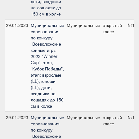
дети, всадники
на лошадях до
150 см в холке
29.01.2023
Муниципальные
Муниципальные
открытый
№1, 
соревнования
класс
по конкуру
"Всеволожские
конные игры
2023 "Winner
Cup", этап,
"Кубок Победы",
этап: взрослые
(LL), юноши
(LL), дети,
всадники на
лошадях до 150
см в холке
29.01.2023
Муниципальные
Муниципальные
открытый
№1, 
соревнования
класс
по конкуру
"Всеволожские