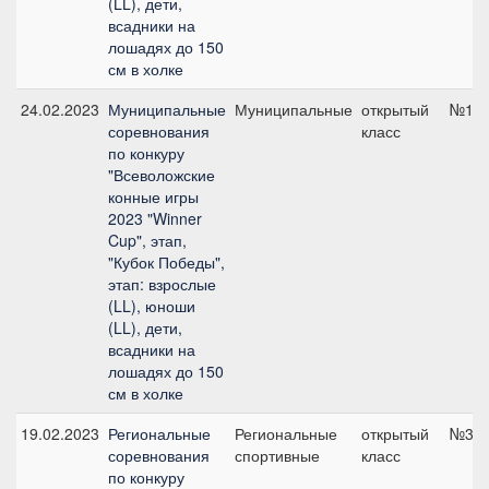
(LL), дети,
всадники на
лошадях до 150
см в холке
24.02.2023
Муниципальные
Муниципальные
открытый
№1, 
соревнования
класс
по конкуру
"Всеволожские
конные игры
2023 "Winner
Cup", этап,
"Кубок Победы",
этап: взрослые
(LL), юноши
(LL), дети,
всадники на
лошадях до 150
см в холке
19.02.2023
Региональные
Региональные
открытый
№3.1,
соревнования
спортивные
класс
по конкуру