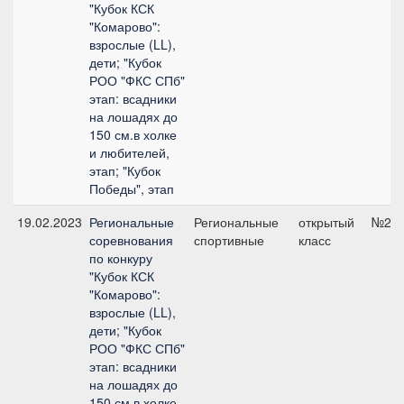
"Кубок КСК
"Комарово":
взрослые (LL),
дети; "Кубок
РОО "ФКС СПб"
этап: всадники
на лошадях до
150 см.в холке
и любителей,
этап; "Кубок
Победы", этап
19.02.2023
Региональные
Региональные
открытый
№2.2,
соревнования
спортивные
класс
по конкуру
"Кубок КСК
"Комарово":
взрослые (LL),
дети; "Кубок
РОО "ФКС СПб"
этап: всадники
на лошадях до
150 см.в холке