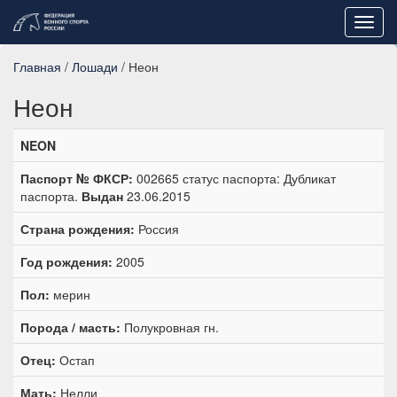
Toggl
navig
Главная
/
Лошади
/ Неон
Неон
NEON
Паспорт № ФКСР:
002665 статус паспорта: Дубликат
паспорта.
Выдан
23.06.2015
Страна рождения:
Россия
Год рождения:
2005
Пол:
мерин
Порода / масть:
Полукровная гн.
Отец:
Остап
Мать:
Нелли