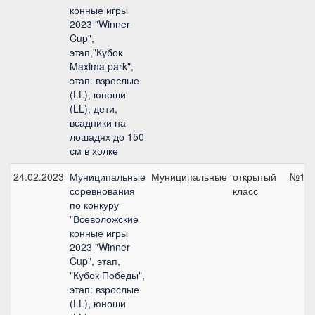
конные игры
2023 "Winner
Cup",
этап,"Кубок
Maxima park",
этап: взрослые
(LL), юноши
(LL), дети,
всадники на
лошадях до 150
см в холке
24.02.2023
Муниципальные
Муниципальные
открытый
№1, 
соревнования
класс
по конкуру
"Всеволожские
конные игры
2023 "Winner
Cup", этап,
"Кубок Победы",
этап: взрослые
(LL), юноши