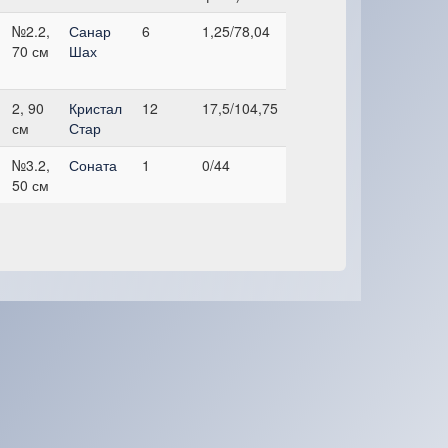
№2.2,
Санар
6
1,25/78,04
70 см
Шах
2, 90
Кристал
12
17,5/104,75
см
Стар
№3.2,
Соната
1
0/44
50 см