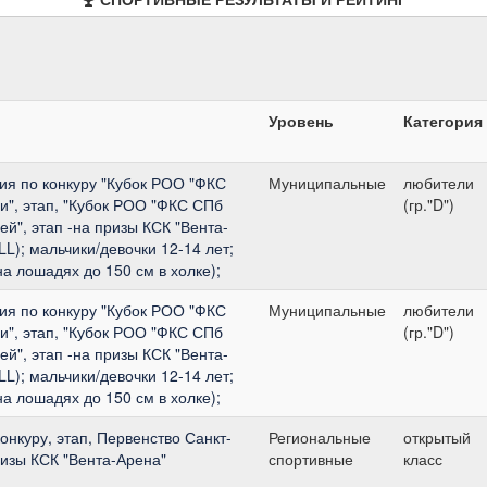
Уровень
Категория
я по конкуру "Кубок РОО "ФКС
Муниципальные
любители
и", этап, "Кубок РОО "ФКС СПб
(гр."D")
й", этап -на призы КСК "Вента-
L); мальчики/девочки 12-14 лет;
на лошадях до 150 см в холке);
я по конкуру "Кубок РОО "ФКС
Муниципальные
любители
и", этап, "Кубок РОО "ФКС СПб
(гр."D")
й", этап -на призы КСК "Вента-
L); мальчики/девочки 12-14 лет;
на лошадях до 150 см в холке);
онкуру, этап, Первенство Санкт-
Региональные
открытый
ризы КСК "Вента-Арена"
спортивные
класс