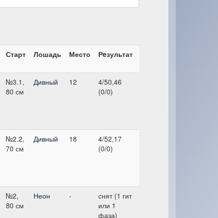
Старт
Лошадь
Место
Рeзультат
№3.1,
Дивный
12
4/50,46
80 см
(0/0)
№2.2,
Дивный
18
4/52,17
70 см
(0/0)
№2,
Неон
-
снят (1 гит
80 см
или 1
фаза)