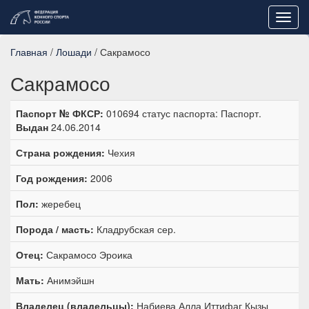
Toggl
navig
Главная
/
Лошади
/ Сакрамосо
Сакрамосо
Паспорт № ФКСР:
010694 статус паспорта: Паспорт.
Выдан
24.06.2014
Страна рождения:
Чехия
Год рождения:
2006
Пол:
жеребец
Порода / масть:
Кладрубская сер.
Отец:
Сакрамосо Эроика
Мать:
Анимэйшн
Владелец (владельцы):
Набиева Алла Иттифаг Кызы