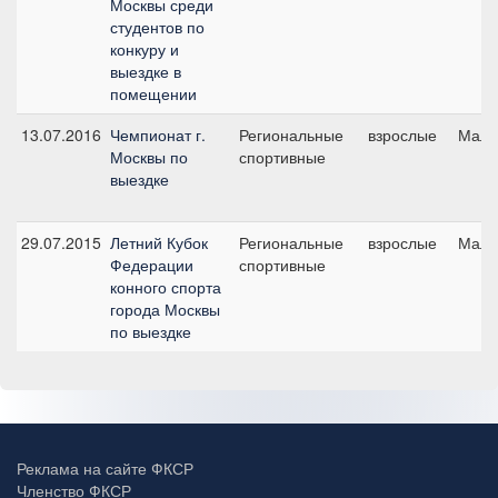
Москвы среди
студентов по
конкуру и
выездке в
помещении
13.07.2016
Чемпионат г.
Региональные
взрослые
Малы
Москвы по
спортивные
выездке
29.07.2015
Летний Кубок
Региональные
взрослые
Малы
Федерации
спортивные
конного спорта
города Москвы
по выездке
Реклама на сайте ФКСР
Членство ФКСР