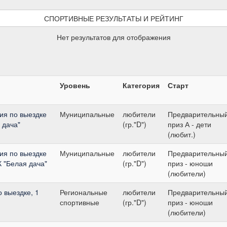
СПОРТИВНЫЕ РЕЗУЛЬТАТЫ И РЕЙТИНГ
Нет результатов для отображения
Уровень
Категория
Старт
ия по выездке
Муниципальные
любители
Предварительны
 дача"
(гр."D")
приз А - дети
(любит.)
ия по выездке
Муниципальные
любители
Предварительны
 "Белая дача"
(гр."D")
приз - юноши
(любители)
 выездке, 1
Региональные
любители
Предварительны
спортивные
(гр."D")
приз - юноши
(любители)