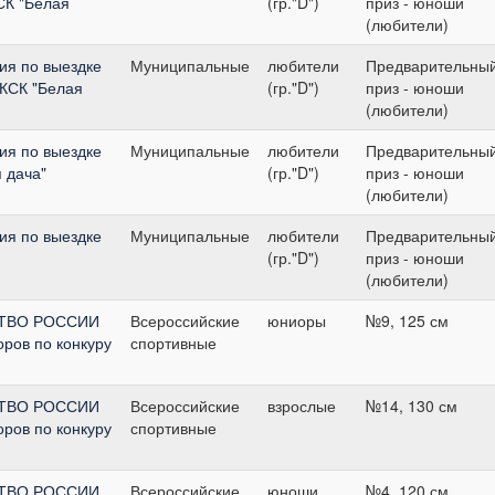
СК "Белая
(гр."D")
приз - юноши
(любители)
ия по выездке
Муниципальные
любители
Предварительны
 КСК "Белая
(гр."D")
приз - юноши
(любители)
ия по выездке
Муниципальные
любители
Предварительны
 дача"
(гр."D")
приз - юноши
(любители)
ия по выездке
Муниципальные
любители
Предварительны
(гр."D")
приз - юноши
(любители)
СТВО РОССИИ
Всероссийские
юниоры
№9, 125 см
ров по конкуру
спортивные
СТВО РОССИИ
Всероссийские
взрослые
№14, 130 см
ров по конкуру
спортивные
СТВО РОССИИ
Всероссийские
юноши
№4, 120 см