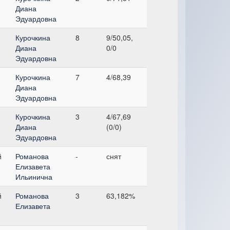
Диана
Эдуардовна
Курочкина
8
9/50,05,
Диана
0/0
Эдуардовна
Курочкина
7
4/68,39
Диана
Эдуардовна
Курочкина
3
4/67,69
Диана
(0/0)
Эдуардовна
й
Романова
-
снят
Елизавета
Ильинична
й
Романова
3
63,182%
Елизавета