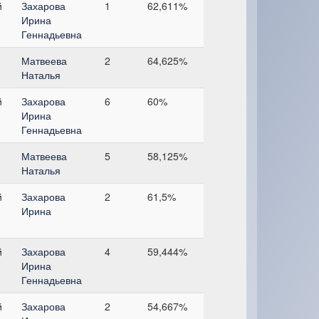
й
Захарова
1
62,611%
Ирина
Геннадьевна
Матвеева
2
64,625%
Наталья
й
Захарова
6
60%
Ирина
Геннадьевна
Матвеева
5
58,125%
Наталья
й
Захарова
2
61,5%
Ирина
й
Захарова
4
59,444%
Ирина
Геннадьевна
й
Захарова
2
54,667%