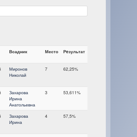
Всадник
Место
Рeзультат
й
Миронов
7
62,25%
Николай
й
Захарова
3
53,611%
Ирина
Анатольевна
й
Захарова
4
57,5%
Ирина