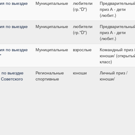
ия по выездке
Муниципальные
любители
Предварительны
(гр."D")
приз А - дети
(любит.)
ия по выездке
Муниципальные
любители
Предварительны
(гр."D")
приз А - дети
(любит.)
ия по выездке
Муниципальные
взрослые
Командный приз 
"
юноши/ (открыты
класс)
 по выездке
Региональные
юноши
Личный приз /
 Советского
спортивные
юноши/