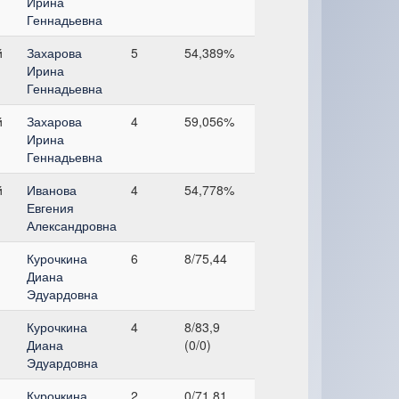
Ирина
Геннадьевна
й
Захарова
5
54,389%
Ирина
Геннадьевна
й
Захарова
4
59,056%
Ирина
Геннадьевна
й
Иванова
4
54,778%
Евгения
Александровна
Курочкина
6
8/75,44
Диана
Эдуардовна
Курочкина
4
8/83,9
Диана
(0/0)
Эдуардовна
Курочкина
2
0/71,81