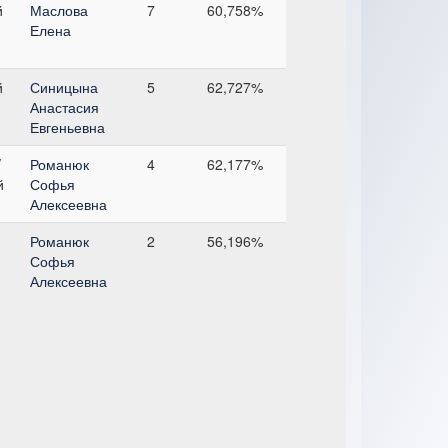
й
Маслова
7
60,758%
Елена
й
Синицына
5
62,727%
Анастасия
Евгеньевна
/
Романюк
4
62,177%
й
Софья
Алексеевна
Романюк
2
56,196%
Софья
Алексеевна