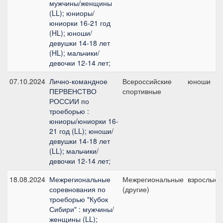
мужчины/женщины
(LL); юниоры/
юниорки 16-21 год
(HL); юноши/
девушки 14-18 лет
(HL); мальчики/
девочки 12-14 лет;
07.10.2024
Лично-командное
Всероссийские
юноши
ПЕРВЕНСТВО
спортивные
РОССИИ по
троеборью :
юниоры/юниорки 16-
21 год (LL); юноши/
девушки 14-18 лет
(LL); мальчики/
девочки 12-14 лет;
18.08.2024
Межрегиональные
Межрегиональные
взрослые
соревнования по
(другие)
троеборью "Кубок
Сибири" : мужчины/
женщины (LL);