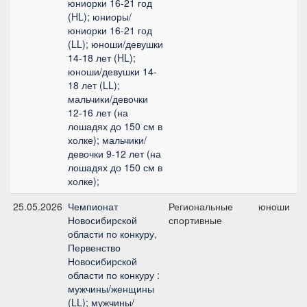
юниорки 16-21 год
(HL); юниоры/
юниорки 16-21 год
(LL); юноши/девушки
14-18 лет (HL);
юноши/девушки 14-
18 лет (LL);
мальчики/девочки
12-16 лет (на
лошадях до 150 см в
холке); мальчики/
девочки 9-12 лет (на
лошадях до 150 см в
холке);
25.05.2026
Чемпионат
Региональные
юноши
Новосибирской
спортивные
области по конкуру,
Первенство
Новосибирской
области по конкуру :
мужчины/женщины
(LL); мужчины/