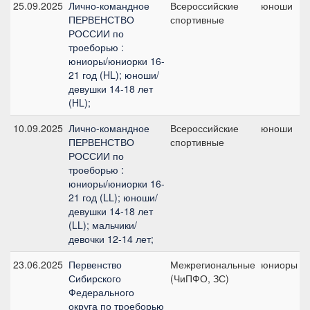
25.09.2025
Лично-командное
Всероссийские
юноши
ПЕРВЕНСТВО
спортивные
РОССИИ по
троеборью :
юниоры/юниорки 16-
21 год (HL); юноши/
девушки 14-18 лет
(HL);
10.09.2025
Лично-командное
Всероссийские
юноши
ПЕРВЕНСТВО
спортивные
РОССИИ по
троеборью :
юниоры/юниорки 16-
21 год (LL); юноши/
девушки 14-18 лет
(LL); мальчики/
девочки 12-14 лет;
23.06.2025
Первенство
Межрегиональные
юниоры
Сибирского
(ЧиПФО, ЗС)
Федерального
округа по троеборью