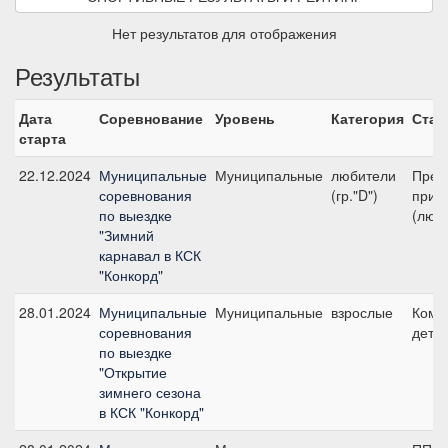
Нет результатов для отображения
Результаты
Дата
Соревнование
Уровень
Категория
Стар
старта
22.12.2024
Муниципальные
Муниципальные
любители
Пред
соревнования
(гр."D")
приз 
по выездке
(люби
"Зимний
карнавал в КСК
"Конкорд"
28.01.2024
Муниципальные
Муниципальные
взрослые
Кома
соревнования
дети 
по выездке
"Открытие
зимнего сезона
в КСК "Конкорд"