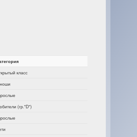
атегория
ткрытый класс
ноши
зрослые
юбители (гр."D")
зрослые
ети