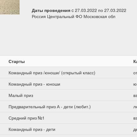
Даты проведения
c 27.03.2022 по 27.03.2022
Россия Центральный ФО Московская обл
Старты
К
Командный приз /юноши/ (открытый класс)
о
Командный приз - юноши
ю
Малый приз
в
Предварительный приз А - дети (любит.)
л
Средний приз №1
в
Командный приз - дети
д