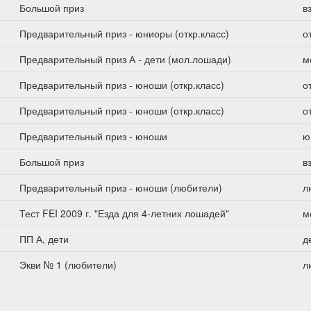
Большой приз
в
Предварительный приз - юниоры (откр.класс)
о
Предварительный приз А - дети (мол.лошади)
м
Предварительный приз - юноши (откр.класс)
о
Предварительный приз - юноши (откр.класс)
о
Предварительный приз - юноши
ю
Большой приз
в
Предварительный приз - юноши (любители)
л
Тест FEI 2009 г. "Езда для 4-летних лошадей"
м
ПП А, дети
д
Экви № 1 (любители)
л