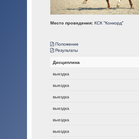
Место проведения:
КСК "Конкорд"
Положение
Результаты
Дисциплина
выездка
выездка
выездка
выездка
выездка
выездка