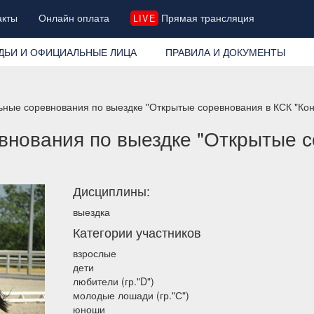
акты
Онлайн оплата
Прямая трансляция
LIVE
ДЬИ И ОФИЦИАЛЬНЫЕ ЛИЦА
ПРАВИЛА И ДОКУМЕНТЫ
ные соревнования по выездке "Открытые соревнования в КСК "Ко
нования по выездке "Открытые с
Дисциплины:
выездка
Категории участников
взрослые
дети
любители (гр."D")
молодые лошади (гр."С")
юноши