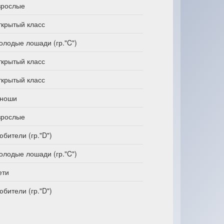
зрослые
ткрытый класс
олодые лошади (гр."C")
ткрытый класс
ткрытый класс
ноши
зрослые
юбители (гр."D")
олодые лошади (гр."C")
ети
юбители (гр."D")