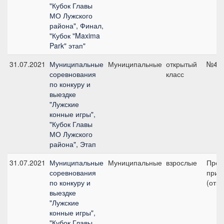
"Кубок Главы
МО Лужского
района", Финал,
"Кубок "Maxima
Park" этап"
31.07.2021
Муниципальные
Муниципальные
открытый
№4.2
соревнования
класс
по конкуру и
выездке
"Лужские
конные игры",
"Кубок Главы
МО Лужского
района", Этап
31.07.2021
Муниципальные
Муниципальные
взрослые
Пред
соревнования
приз 
по конкуру и
(откр
выездке
"Лужские
конные игры",
"Кубок Главы