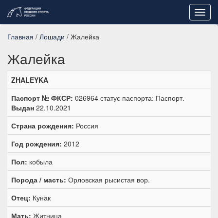
Toggl
navig
Главная
/
Лошади
/ Жалейка
Жалейка
ZHALEYKA
Паспорт № ФКСР:
026964 статус паспорта: Паспорт.
Выдан
22.10.2021
Страна рождения:
Россия
Год рождения:
2012
Пол:
кобыла
Порода / масть:
Орловская рысистая вор.
Отец:
Кунак
Мать:
Житница