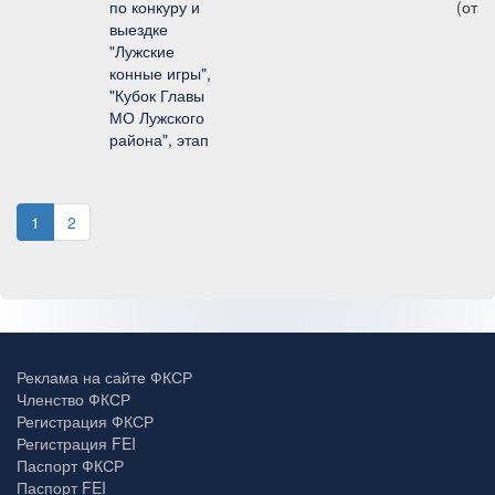
по конкуру и
(откр
выездке
"Лужские
конные игры",
"Кубок Главы
МО Лужского
района", этап
1
2
Реклама на сайте ФКСР
Членство ФКСР
Регистрация ФКСР
Регистрация FEI
Паспорт ФКСР
Паспорт FEI