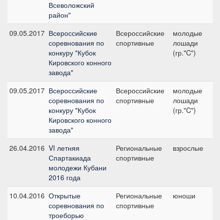
Всеволожский
район"
09.05.2017
Всероссийские
Всероссийские
молодые
№3
соревнования по
спортивные
лошади
конкуру "Кубок
(гр."C")
Кировского конного
завода"
09.05.2017
Всероссийские
Всероссийские
молодые
№4
соревнования по
спортивные
лошади
конкуру "Кубок
(гр."C")
Кировского конного
завода"
26.04.2016
VI летняя
Региональные
взрослые
Л
Спартакиада
спортивные
молодежи Кубани
2016 года
10.04.2016
Открытые
Региональные
юноши
Д
соревнования по
спортивные
троеборью