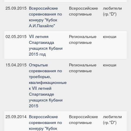
25.09.2015
Всероссийские
Всероссийские
любители
№2
соревнования по
спортивные
(гр."D")
конкуру "Кубок
А.И.Пахайло"
02.05.2015
VII летняя
Региональные
юноши
П
Спартакиада
спортивные
пр
учащихся Кубани
2015 год
15.04.2015
Открытые
Региональные
юноши
Л
соревнования по
спортивные
троеборью,
квалификационные
к VII летней
Спартакиаде
учащихся Кубани
2015
25.09.2014
Всероссийские
Всероссийские
любители
№4
соревнования по
спортивные
(гр."D")
конкуру "Кубок