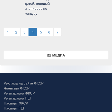
детей, юношей
и юниоров по
конкуру
1
2
3
4
5
6
7
МЕДИА
Реклама на сайте ФКСР
Членство ФКСР
Регистрация ФКСР
Регистрация FEI
Паспорт ФКСР
Паспорт FEI