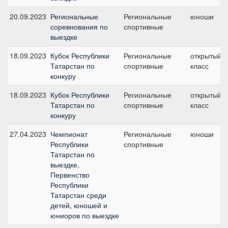
20.09.2023
Региональные
Региональные
юноши
соревнования по
спортивные
выездке
18.09.2023
Кубок Республики
Региональные
открытый
Татарстан по
спортивные
класс
конкуру
18.09.2023
Кубок Республики
Региональные
открытый
Татарстан по
спортивные
класс
конкуру
27.04.2023
Чемпионат
Региональные
юноши
Республики
спортивные
Татарстан по
выездке,
Первенство
Республики
Татарстан среди
детей, юношей и
юниоров по выездке