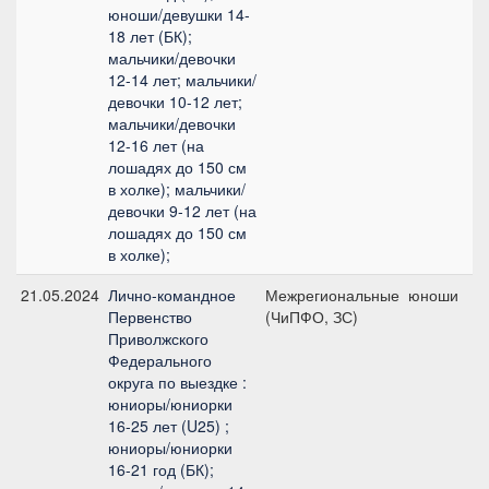
юноши/девушки 14-
18 лет (БК);
мальчики/девочки
12-14 лет; мальчики/
девочки 10-12 лет;
мальчики/девочки
12-16 лет (на
лошадях до 150 см
в холке); мальчики/
девочки 9-12 лет (на
лошадях до 150 см
в холке);
21.05.2024
Лично-командное
Межрегиональные
юноши
Первенство
(ЧиПФО, ЗС)
Приволжского
Федерального
округа по выездке :
юниоры/юниорки
16-25 лет (U25) ;
юниоры/юниорки
16-21 год (БК);