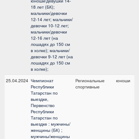
юноши/девушки 14-
18 лет (БК);
мальчики/девочки
12-14 лет; мальчики/
девочки 10-12 лет;
мальчики/девочки
12-16 лет (на
лошадях до 150 см
в холке); мальчики/
девочки 9-12 лет (на
лошадях до 150 см
в холке);
25.04.2024
Чемпионат
Региональные
юноши
Республики
спортивные
Татарстан по
выездке,
Первенство
Республики
Татарстан по
выездке : мужчины/
женщины (БК) ;
мужчины/женщины