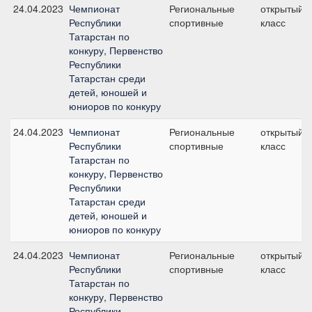
24.04.2023
Чемпионат
Региональные
открытый
Республики
спортивные
класс
Татарстан по
конкуру, Первенство
Республики
Татарстан среди
детей, юношей и
юниоров по конкуру
24.04.2023
Чемпионат
Региональные
открытый
Республики
спортивные
класс
Татарстан по
конкуру, Первенство
Республики
Татарстан среди
детей, юношей и
юниоров по конкуру
24.04.2023
Чемпионат
Региональные
открытый
Республики
спортивные
класс
Татарстан по
конкуру, Первенство
Республики