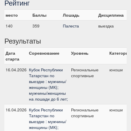
Рейтинг
место
Баллы
Лошадь
Дисциплина
140
359
Палеста
выездка
Результаты
Дата
Соревнование
Уровень
Категория
старта
16.04.2026
Кубок Республики
Региональные
юноши
Татарстан по
спортивные
выездке : мужчины/
женщины (МК);
мужчины/женщины
на лошади до 6 лет;
16.04.2026
Кубок Республики
Региональные
юноши
Татарстан по
спортивные
выездке : мужчины/
женщины (МК);