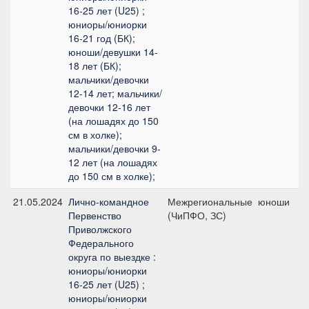
16-25 лет (U25) ;
юниоры/юниорки
16-21 год (БК);
юноши/девушки 14-
18 лет (БК);
мальчики/девочки
12-14 лет; мальчики/
девочки 12-16 лет
(на лошадях до 150
см в холке);
мальчики/девочки 9-
12 лет (на лошадях
до 150 см в холке);
21.05.2024
Лично-командное
Межрегиональные
юноши
Первенство
(ЧиПФО, ЗС)
Приволжского
Федерального
округа по выездке :
юниоры/юниорки
16-25 лет (U25) ;
юниоры/юниорки