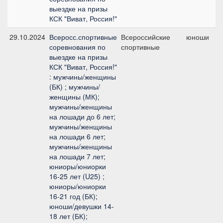
выездке на призы
КСК "Виват, Россия!"
29.10.2024
Всеросс.спортивные
Всероссийские
юноши
соревнования по
спортивные
выездке на призы
КСК "Виват, Россия!"
: мужчины/женщины
(БК) ; мужчины/
женщины (МК);
мужчины/женщины
на лошади до 6 лет;
мужчины/женщины
на лошади 6 лет;
мужчины/женщины
на лошади 7 лет;
юниоры/юниорки
16-25 лет (U25) ;
юниоры/юниорки
16-21 год (БК);
юноши/девушки 14-
18 лет (БК);