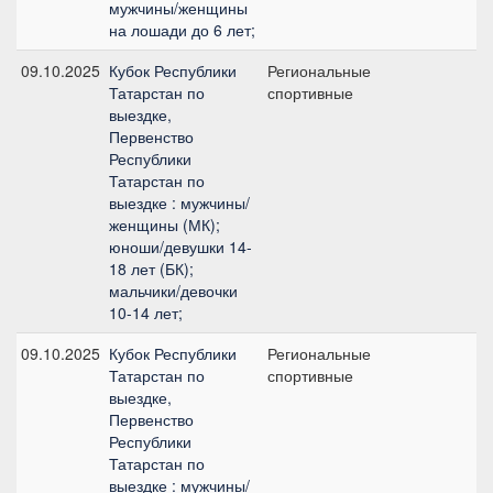
мужчины/женщины
на лошади до 6 лет;
09.10.2025
Кубок Республики
Региональные
Татарстан по
спортивные
выездке,
Первенство
Республики
Татарстан по
выездке : мужчины/
женщины (МК);
юноши/девушки 14-
18 лет (БК);
мальчики/девочки
10-14 лет;
09.10.2025
Кубок Республики
Региональные
Татарстан по
спортивные
выездке,
Первенство
Республики
Татарстан по
выездке : мужчины/