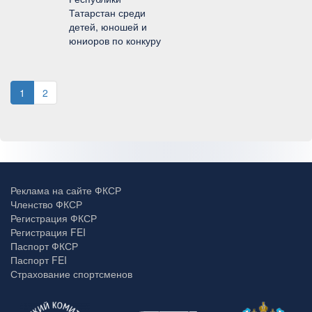
Татарстан среди
детей, юношей и
юниоров по конкуру
1
2
Реклама на сайте ФКСР
Членство ФКСР
Регистрация ФКСР
Регистрация FEI
Паспорт ФКСР
Паспорт FEI
Страхование спортсменов