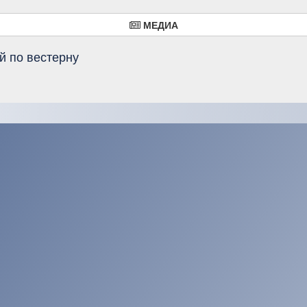
МЕДИА
й по вестерну