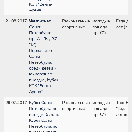
КСК "Вента-
Арена"
21.08.2017
Чемпионат
Региональные
молодые
Езда дл
Санкт-
спортивные
лошади
лет (в г
Петербурга
(гр."C")
(гр."А", "В", "С",
"D"),
Первенство
Санкт-
Петербурга
среди детей и
юниоров по
выездке, Кубок
КСК "Вента-
Арена"
29.07.2017
Кубок Санкт-
Региональные
молодые
Тест FEI
Петербурга по
спортивные
лошади
"Езда дл
выездке 5 этап.
(гр."C")
летних 
Кубок Санкт-
Петербурга по
выездке среди