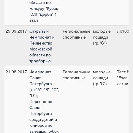
области по
конкуру "Кубок
КСК "Дерби" 1
этап
29.09.2017
Открытый
Региональные
молодые
ЛК100
Чемпионат и
спортивные
лошади
Первенство
(гр."C")
Московской
области по
троеборью
21.08.2017
Чемпионат
Региональные
молодые
Тест FEI
Санкт-
спортивные
лошади
"Езда дл
Петербурга
(гр."C")
летних 
(гр."А", "В", "С",
"D"),
Первенство
Санкт-
Петербурга
среди детей и
юниоров по
выездке, Кубок