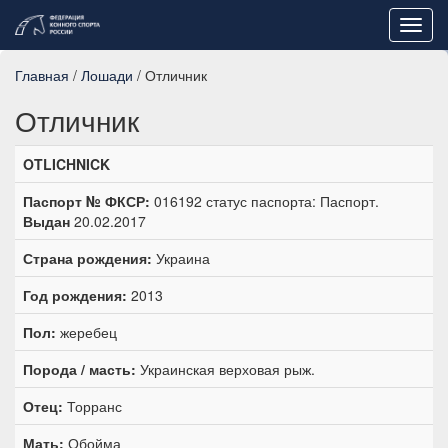
Toggl
navig
Главная
/
Лошади
/ Отличник
Отличник
OTLICHNICK
Паспорт № ФКСР:
016192 статус паспорта: Паспорт.
Выдан
20.02.2017
Страна рождения:
Украина
Год рождения:
2013
Пол:
жеребец
Порода / масть:
Украинская верховая рыж.
Отец:
Торранс
Мать:
Обойма