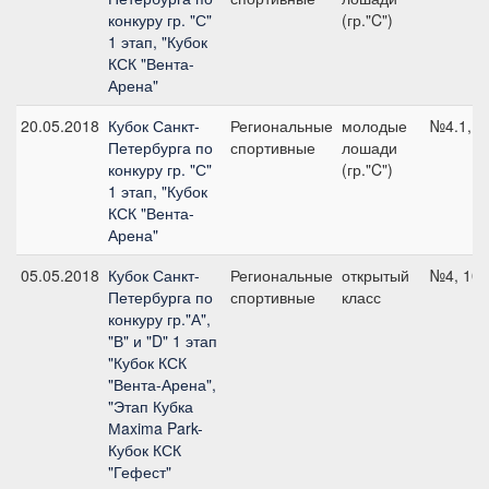
конкуру гр. "С"
(гр."C")
1 этап, "Кубок
КСК "Вента-
Арена"
20.05.2018
Кубок Санкт-
Региональные
молодые
№4.1, 1
Петербурга по
спортивные
лошади
конкуру гр. "С"
(гр."C")
1 этап, "Кубок
КСК "Вента-
Арена"
05.05.2018
Кубок Санкт-
Региональные
открытый
№4, 100
Петербурга по
спортивные
класс
конкуру гр."А",
"В" и "D" 1 этап
"Кубок КСК
"Вента-Арена",
"Этап Кубка
Мaxima Park-
Кубок КСК
"Гефест"