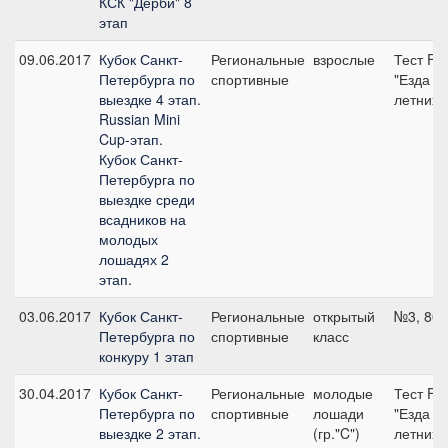
КСК "Дерби" 8
этап
09.06.2017
Кубок Санкт-
Региональные
взрослые
Тест FEI
Петербурга по
спортивные
"Езда дл
выездке 4 этап.
летних 
Russian Mini
Cup-этап.
Кубок Санкт-
Петербурга по
выездке среди
всадников на
молодых
лошадях 2
этап.
03.06.2017
Кубок Санкт-
Региональные
открытый
№3, 80 
Петербурга по
спортивные
класс
конкуру 1 этап
30.04.2017
Кубок Санкт-
Региональные
молодые
Тест FEI
Петербурга по
спортивные
лошади
"Езда дл
выездке 2 этап.
(гр."C")
летних 