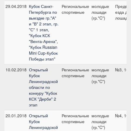
29.04.2018
Кубок Санкт-
Региональные
молодые
Предва
Петербурга по
спортивные
лошади
езда дл
выездке гр."А"
(гр."C")
лошадей
и "В" 2 этап, гр.
"С" 1 этап,
"Кубок КСК
"Вента-Арена",
"Кубок Russian
Mini Cup-Кубок
Победы этап"
10.02.2018
Открытый
Региональные
молодые
№3, 100
Кубок
спортивные
лошади
Ленинградской
(гр."C")
области по
конкуру "Кубок
КСК "Дерби" 2
этап
20.01.2018
Открытый
Региональные
молодые
№4, 100
Кубок
спортивные
лошади
Ленинградской
(гр."C")