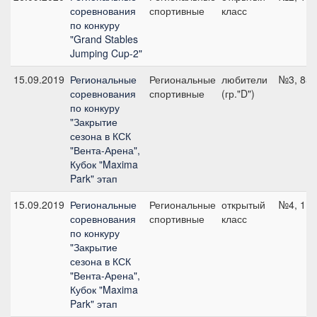
соревнования
спортивные
класс
по конкуру
"Grand Stables
Jumping Cup-2"
15.09.2019
Региональные
Региональные
любители
№3, 85 
соревнования
спортивные
(гр."D")
по конкуру
"Закрытие
сезона в КСК
"Вента-Арена",
Кубок "Maxima
Park" этап
15.09.2019
Региональные
Региональные
открытый
№4, 110
соревнования
спортивные
класс
по конкуру
"Закрытие
сезона в КСК
"Вента-Арена",
Кубок "Maxima
Park" этап