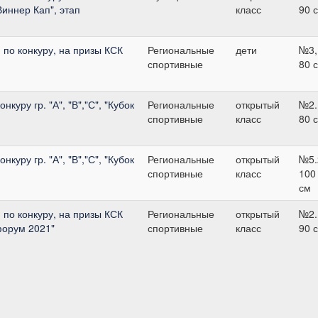
Виннер Кап", этап
класс
90 
по конкуру, на призы КСК
Региональные
дети
№3,
спортивные
80 
куру гр. "А", "В","С", "Кубок
Региональные
открытый
№2.
спортивные
класс
80 
куру гр. "А", "В","С", "Кубок
Региональные
открытый
№5.
спортивные
класс
100
см
по конкуру, на призы КСК
Региональные
открытый
№2.
форум 2021"
спортивные
класс
90 