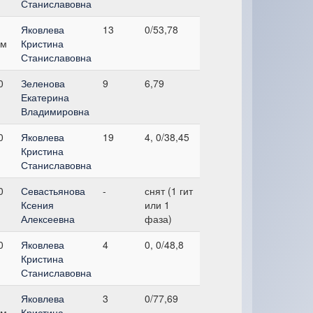
Станиславовна
Яковлева
13
0/53,78
см
Кристина
Станиславовна
0
Зеленова
9
6,79
Екатерина
Владимировна
0
Яковлева
19
4, 0/38,45
Кристина
Станиславовна
0
Севастьянова
-
снят (1 гит
Ксения
или 1
Алексеевна
фаза)
0
Яковлева
4
0, 0/48,8
Кристина
Станиславовна
Яковлева
3
0/77,69
см
Кристина