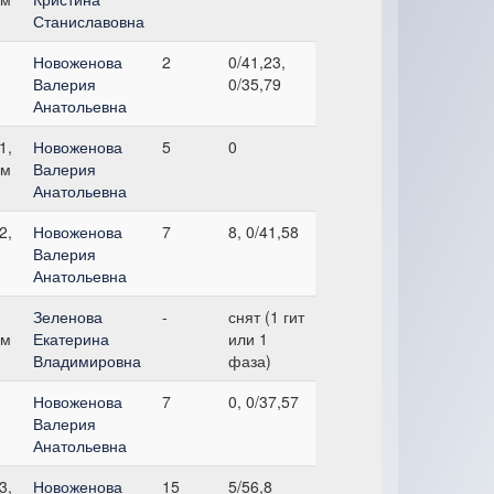
Станиславовна
Новоженова
2
0/41,23,
Валерия
0/35,79
Анатольевна
1,
Новоженова
5
0
см
Валерия
Анатольевна
2,
Новоженова
7
8, 0/41,58
Валерия
Анатольевна
Зеленова
-
снят (1 гит
см
Екатерина
или 1
Владимировна
фаза)
Новоженова
7
0, 0/37,57
Валерия
Анатольевна
3,
Новоженова
15
5/56,8