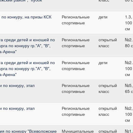
по конкуру, на призы КСК
Региональные
дети
1.3,
спортивные
100
см
га среди детей и юношей по
Региональные
открытый
№2.
га по конкуру гр."А", "В",
спортивные
класс
80 
а-Арена"
га среди детей и юношей по
Региональные
дети
№2.
га по конкуру гр."А", "В",
спортивные
100
а-Арена"
см
 по конкуру, этап
Региональные
открытый
№5,
спортивные
класс
65 
 по конкуру, этап
Региональные
открытый
№2,
спортивные
класс
100
см
я по конкуру "Всеволожские
Муниципальные
открытый
№1.