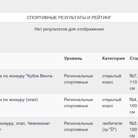
СПОРТИВНЫЕ РЕЗУЛЬТАТЫ И РЕЙТИНГ
Нет результатов для отображения
Уровень
Категория
Ста
 по конкуру "Кубок Вента-
Региональные
открытый
№7,
спортивные
класс
110
см
 по конкуру (этап)
Региональные
открытый
№4,
спортивные
класс
100
см
конкуру, этап, Чемпионат
Региональные
любители
№3.
у
спортивные
(гр."D")
100
см