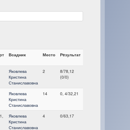
рт
Всадник
Место
Рeзультат
Яковлева
2
8/78,12
Кристина
(0/0)
Станиславовна
Яковлева
14
0, 4/32,21
Кристина
Станиславовна
1,
Яковлева
4
0/63,17
Кристина
Станиславовна