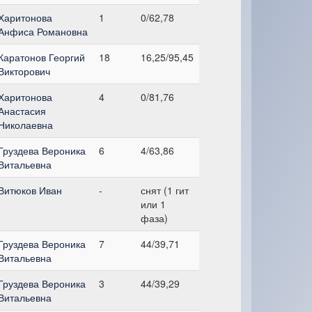
Харитонова
1
0/62,78
Анфиса Романовна
Каратонов Георгий
18
16,25/95,45
Викторович
Харитонова
4
0/81,76
Анастасия
Николаевна
Груздева Вероника
6
4/63,86
Витальевна
Витюков Иван
-
снят (1 гит
или 1
фаза)
Груздева Вероника
7
44/39,71
Витальевна
Груздева Вероника
3
44/39,29
Витальевна