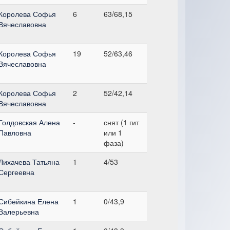
Королева Софья
6
63/68,15
Вячеславовна
Королева Софья
19
52/63,46
Вячеславовна
Королева Софья
2
52/42,14
Вячеславовна
Голдовская Алена
-
снят (1 гит
Павловна
или 1
фаза)
Лихачева Татьяна
1
4/53
Сергеевна
Сибейкина Елена
1
0/43,9
Валерьевна