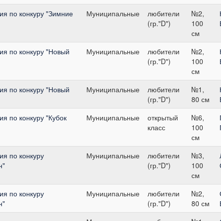
я по конкуру "Зимние
Муниципальные
любители
№2,
(гр."D")
100
см
я по конкуру "Новый
Муниципальные
любители
№2,
(гр."D")
100
см
я по конкуру "Новый
Муниципальные
любители
№1,
(гр."D")
80 см
я по конкуру "Кубок
Муниципальные
открытый
№6,
класс
100
см
я по конкуру
Муниципальные
любители
№3,
н"
(гр."D")
100
см
я по конкуру
Муниципальные
любители
№2,
н"
(гр."D")
80 см