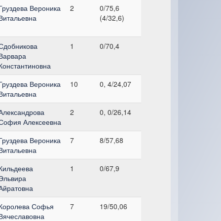
Груздева Вероника
2
0/75,6
Витальевна
(4/32,6)
Сдобникова
1
0/70,4
Варвара
Константиновна
Груздева Вероника
10
0, 4/24,07
Витальевна
Александрова
2
0, 0/26,14
София Алексеевна
Груздева Вероника
7
8/57,68
Витальевна
Кильдеева
1
0/67,9
Эльвира
Айратовна
Королева Софья
7
19/50,06
Вячеславовна