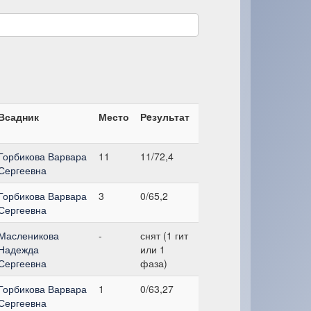
Всадник
Место
Рeзультат
Горбикова Варвара
11
11/72,4
Сергеевна
Горбикова Варвара
3
0/65,2
Сергеевна
Масленикова
-
снят (1 гит
Надежда
или 1
Сергеевна
фаза)
Горбикова Варвара
1
0/63,27
Сергеевна