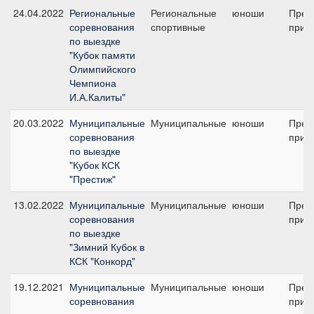
24.04.2022
Региональные
Региональные
юноши
Пред
соревнования
спортивные
приз
по выездке
"Кубок памяти
Олимпийского
Чемпиона
И.А.Калиты"
20.03.2022
Муниципальные
Муниципальные
юноши
Пред
соревнования
приз
по выездке
"Кубок КСК
"Престиж"
13.02.2022
Муниципальные
Муниципальные
юноши
Пред
соревнования
приз
по выездке
"Зимний Кубок в
КСК "Конкорд"
19.12.2021
Муниципальные
Муниципальные
юноши
Пред
соревнования
приз