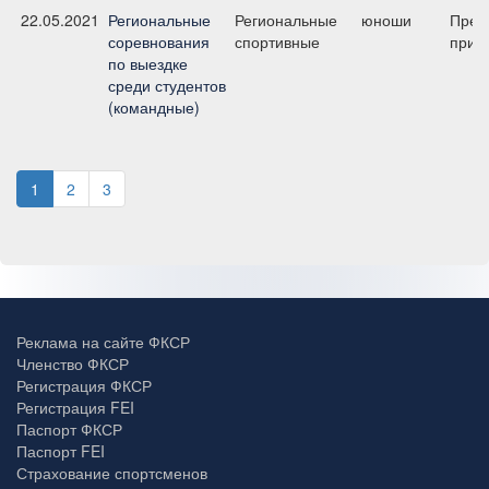
22.05.2021
Региональные
Региональные
юноши
Пред
соревнования
спортивные
приз
по выездке
среди студентов
(командные)
1
2
3
Реклама на сайте ФКСР
Членство ФКСР
Регистрация ФКСР
Регистрация FEI
Паспорт ФКСР
Паспорт FEI
Страхование спортсменов