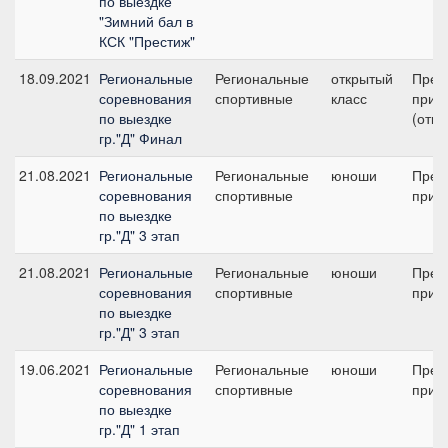
по выездке
"Зимний бал в
КСК "Престиж"
18.09.2021
Региональные
Региональные
открытый
Пред
соревнования
спортивные
класс
приз
по выездке
(откр
гр."Д" Финал
21.08.2021
Региональные
Региональные
юноши
Пред
соревнования
спортивные
приз
по выездке
гр."Д" 3 этап
21.08.2021
Региональные
Региональные
юноши
Пред
соревнования
спортивные
приз
по выездке
гр."Д" 3 этап
19.06.2021
Региональные
Региональные
юноши
Пред
соревнования
спортивные
приз
по выездке
гр."Д" 1 этап