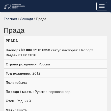
Toggl
navig
Главная
/
Лошади
/ Прада
Прада
PRADA
Паспорт № ФКСР:
016358 статус паспорта: Паспорт.
Выдан
31.08.2016
Страна рождения:
Россия
Год рождения:
2012
Пол:
кобыла
Порода / масть:
Русская верховая вор.
Отец:
Родник 3
Мать:
Пинта