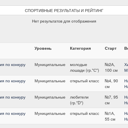
СПОРТИВНЫЕ РЕЗУЛЬТАТЫ И РЕЙТИНГ
Нет результатов для отображения
Уровень
Категория
Старт
В
я по конкуру
Муниципальные
молодые
№2А,
Х
лошади (гр."С")
100 см
М
я по конкуру
Муниципальные
открытый класс
№4, 90
Н
см
Н
я по конкуру
Муниципальные
любители
№7, 95
Н
(гр."D")
см
Н
я по конкуру
Муниципальные
открытый класс
№1А,
Н
55 см
Н