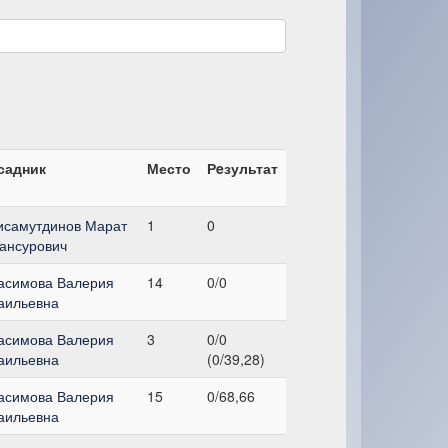
садник
Место
Рeзультат
исамутдинов Марат
1
0
ансурович
асимова Валерия
14
0/0
аильевна
асимова Валерия
3
0/0
аильевна
(0/39,28)
асимова Валерия
15
0/68,66
аильевна