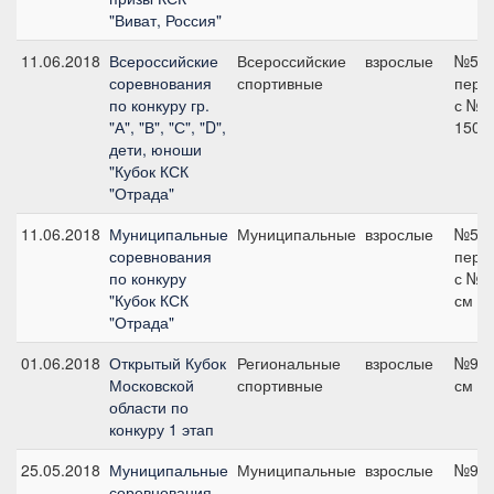
"Виват, Россия"
11.06.2018
Всероссийские
Всероссийские
взрослые
№5 гр
соревнования
спортивные
пере
по конкуру гр.
с №1
"А", "В", "С", "D",
150 
дети, юноши
"Кубок КСК
"Отрада"
11.06.2018
Муниципальные
Муниципальные
взрослые
№5
соревнования
пере
по конкуру
с № 2
"Кубок КСК
см
"Отрада"
01.06.2018
Открытый Кубок
Региональные
взрослые
№9 гр
Московской
спортивные
см
области по
конкуру 1 этап
25.05.2018
Муниципальные
Муниципальные
взрослые
№9, 
соревнования