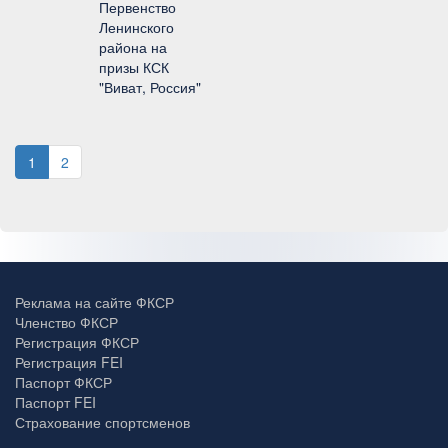
Первенство
Ленинского
района на
призы КСК
"Виват, Россия"
1
2
Реклама на сайте ФКСР
Членство ФКСР
Регистрация ФКСР
Регистрация FEI
Паспорт ФКСР
Паспорт FEI
Страхование спортсменов