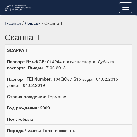
Toggl
navig
Главная
/
Лошади
/ Скаппа Т
Скаппа Т
SCAPPA T
Паспорт № ФКСР:
014244 статус паспорта: Дубликат
паспорта.
Выдан
17.06.2018
Паспорт FEI Number:
104QO67 S15 выдан 04.02.2015
действ. 04.02.2019
Страна рождения:
Германия
Год рождения:
2009
Пол:
кобыла
Порода / масть:
Голштинская гн.