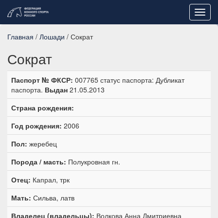
Toggl
navig
Главная
/
Лошади
/ Сократ
Сократ
Паспорт № ФКСР:
007765 статус паспорта: Дубликат
паспорта.
Выдан
21.05.2013
Страна рождения:
Год рождения:
2006
Пол:
жеребец
Порода / масть:
Полукровная гн.
Отец:
Капрал, трк
Мать:
Сильва, латв
Владелец (владельцы):
Волкова Анна Дмитриевна