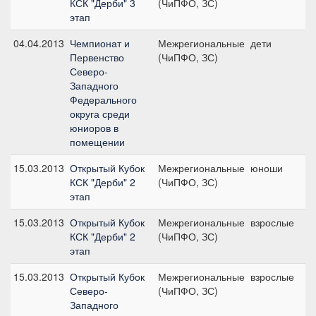
КСК "Дерби" 3
(ЧиПФО, ЗС)
п
этап
(
04.04.2013
Чемпионат и
Межрегиональные
дети
П
Первенство
(ЧиПФО, ЗС)
п
Северо-
Западного
Федерального
округа среди
юниоров в
помещении
15.03.2013
Открытый Кубок
Межрегиональные
юноши
П
КСК "Дерби" 2
(ЧиПФО, ЗС)
п
этап
15.03.2013
Открытый Кубок
Межрегиональные
взрослые
П
КСК "Дерби" 2
(ЧиПФО, ЗС)
п
этап
(
15.03.2013
Открытый Кубок
Межрегиональные
взрослые
Л
Северо-
(ЧиПФО, ЗС)
ю
Западного