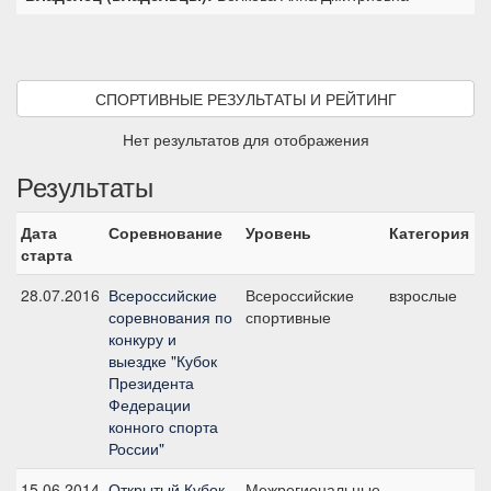
СПОРТИВНЫЕ РЕЗУЛЬТАТЫ И РЕЙТИНГ
Нет результатов для отображения
Результаты
Дата
Соревнование
Уровень
Категория
С
старта
28.07.2016
Всероссийские
Всероссийские
взрослые
М
соревнования по
спортивные
конкуру и
выездке "Кубок
Президента
Федерации
конного спорта
России"
15.06.2014
Открытый Кубок
Межрегиональные
П