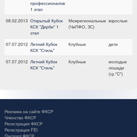
профессионалов
1 этап
08.02.2013
Открытый Кубок
Межрегиональные
взрослые
П
КСК "Дерби" 1
(ЧиПФО, ЗС)
этап
07.07.2012
Летний Кубок
Клубные
дети
S
КСК "Стиль"
07.07.2012
Летний Кубок
Клубные
молодые
П
КСК "Стиль"
лошади
е
(гр."C")
л
Реклама на сайте ФКСР
Членство ФКСР
Регистрация ФКСР
Регистрация FEI
Паспорт ФКСР