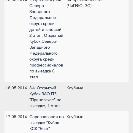
Северо-
(ЧиПФО, ЗС)
п
Западного
(
Федерального
округа среди
детей и юношей
2 этап, Открытый
Кубок Северо-
Западного
Федерального
округа среди
профессионалов
по выездке 6
этап
18.05.2014
3-й Открытый
Клубные
П
Кубок ЗАО ПЗ
п
"Приневское" по
(
выездке, 1 этап
17.05.2014
Соревнования по
Клубные
Т
выездке "Кубок
(
КСК "Бэст"