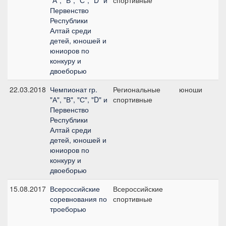
"А", "В", "С", "D" и
спортивные
Первенство
Республики
Алтай среди
детей, юношей и
юниоров по
конкуру и
двоеборью
22.03.2018
Чемпионат гр.
Региональные
юноши
№
"А", "В", "С", "D" и
спортивные
Первенство
Республики
Алтай среди
детей, юношей и
юниоров по
конкуру и
двоеборью
15.08.2017
Всероссийские
Всероссийские
C
соревнования по
спортивные
троеборью