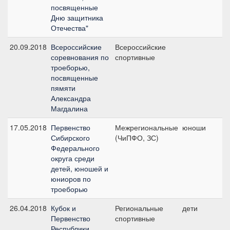
посвященные
Дню защитника
Отечества"
20.09.2018
Всероссийские
Всероссийские
C
соревнования по
спортивные
троеборью,
посвященные
пямяти
Александра
Магдалина
17.05.2018
Первенство
Межрегиональные
юноши
C
Сибирского
(ЧиПФО, ЗС)
Федерального
округа среди
детей, юношей и
юниоров по
троеборью
26.04.2018
Кубок и
Региональные
дети
Д
Первенство
спортивные
Республики