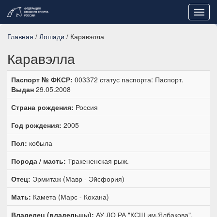
Toggl
navig
Главная
/
Лошади
/ Каравэлла
Каравэлла
Паспорт № ФКСР:
003372 статус паспорта: Паспорт.
Выдан
29.05.2008
Страна рождения:
Россия
Год рождения:
2005
Пол:
кобыла
Порода / масть:
Тракененская рыж.
Отец:
Эрмитаж (Мавр - Эйсфория)
Мать:
Камета (Марс - Кохана)
Владелец (владельцы):
АУ ДО РА "КСШ им.Ялбакова",