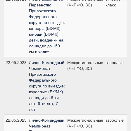
Первенство
(ЧиПФО, ЗС)
класс
Приволжского
Федерального
округа по выездке:
юниоры (БК/МК),
юноши (БК/МК),
дети, всадники на
лошадях до 150
см в холке
22.05.2023
Лично-Командный
Межрегиональные
взрослые
Чемпионат
(ЧиПФО, ЗС)
Приволжского
Федерального
округа по выездке:
взрослые (БК/МК),
лошади до 6-ти
лет, 6-ти лет, 7
лет
22.05.2023
Лично-Командный
Межрегиональные
взрослые
Чемпионат
(ЧиПФО, ЗС)