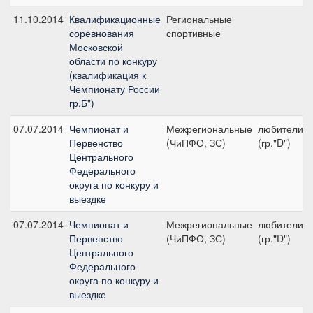
11.10.2014
Квалификационные
Региональные
соревнования
спортивные
Московской
области по конкуру
(квалификация к
Чемпионату России
гр.Б")
07.07.2014
Чемпионат и
Межрегиональные
любители
Первенство
(ЧиПФО, ЗС)
(гр."D")
Центрального
Федерального
округа по конкуру и
выездке
07.07.2014
Чемпионат и
Межрегиональные
любители
Первенство
(ЧиПФО, ЗС)
(гр."D")
Центрального
Федерального
округа по конкуру и
выездке