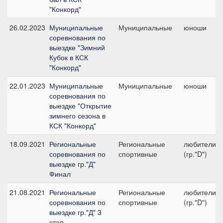
"Конкорд"
26.02.2023
Муниципальные
Муниципальные
юноши
соревнования по
выездке "Зимний
Кубок в КСК
"Конкорд"
22.01.2023
Муниципальные
Муниципальные
юноши
соревнования по
выездке "Открытие
зимнего сезона в
КСК "Конкорд"
18.09.2021
Региональные
Региональные
любители
соревнования по
спортивные
(гр."D")
выездке гр."Д"
Финал
21.08.2021
Региональные
Региональные
любители
соревнования по
спортивные
(гр."D")
выездке гр."Д" 3
этап