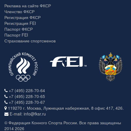
Реклама на сайте ФКСР
Членство ФКСР
Регистрация ФКСР
Регистрация FEI
Паспорт ФКСР
Паспорт FEI
Страхование спортсменов
+7 (495) 228-70-64
+7 (495) 228-70-65
+7 (495) 228-70-67
119270 г. Москва, Лужнецкая набережная, 8 офис 417, 426.
E-mail: info@fksr.ru
© Федерация Конного Спорта России. Все права защищены
2014 2026