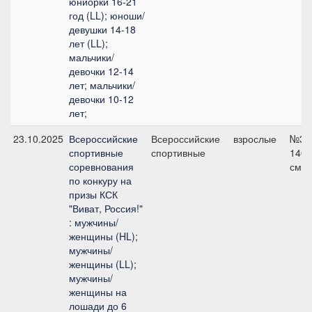
юниорки 16-21
год (LL); юноши/
девушки 14-18
лет (LL);
мальчики/
девочки 12-14
лет; мальчики/
девочки 10-12
лет;
23.10.2025
Всероссийские
Всероссийские
взрослые
№3,
спортивные
спортивные
140
соревнования
см
по конкуру на
призы КСК
"Виват, Россия!"
: мужчины/
женщины (HL);
мужчины/
женщины (LL);
мужчины/
женщины на
лошади до 6