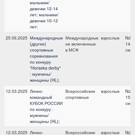
мальчики/
девочки 12-14
лет; мальчики/
девочки 10-12
лет;
25.06.2025
Международные
Международные
взрослые
№5,
(другие)
не включенные
140
спортивные
в МСФ
см
соревнования
по конкуру
"Horseka derby"
: мужчины/
женщины (HL);
12.03.2025
Лично-
Всероссийские
взрослые
№2,
командный
спортивные
150
КУБОК РОССИИ
см
по конкуру :
мужчины/
женщины (HL);
12.03.2025
Лично-
Всероссийские
взрослые
№3,