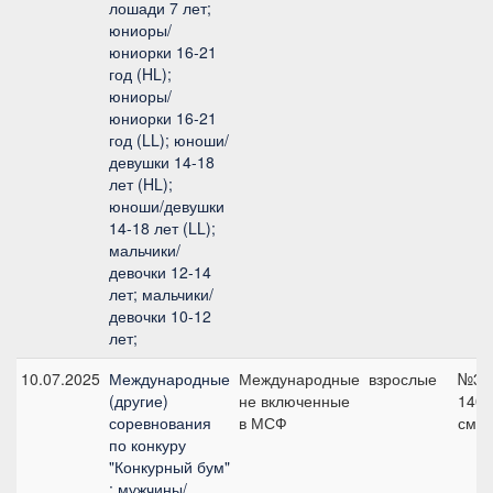
лошади 7 лет;
юниоры/
юниорки 16-21
год (HL);
юниоры/
юниорки 16-21
год (LL); юноши/
девушки 14-18
лет (HL);
юноши/девушки
14-18 лет (LL);
мальчики/
девочки 12-14
лет; мальчики/
девочки 10-12
лет;
10.07.2025
Международные
Международные
взрослые
№3,
(другие)
не включенные
140
соревнования
в МСФ
см
по конкуру
"Конкурный бум"
: мужчины/