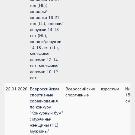
год (HL);
юниоры/
юниорки 16-21
год (LL); юноши/
девушки 14-18
лет (HL);
юноши/девушки
14-18 лет (LL);
мальчики/
девочки 12-14
лет; мальчики/
девочки 10-12
лет;
22.01.2026
Всероссийские
Всероссийские
взрослые
№12
спортивные
спортивные
150
соревнования
см
по конкуру
"Конкурный бум"
: мужчины/
женщины (HL);
мужчины/