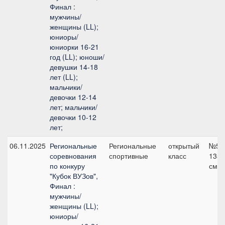
Финал :
мужчины/
женщины (LL);
юниоры/
юниорки 16-21
год (LL); юноши/
девушки 14-18
лет (LL);
мальчики/
девочки 12-14
лет; мальчики/
девочки 10-12
лет;
06.11.2025
Региональные
Региональные
открытый
№5,
соревнования
спортивные
класс
135
по конкуру
см
"Кубок ВУЗов",
Финал :
мужчины/
женщины (LL);
юниоры/