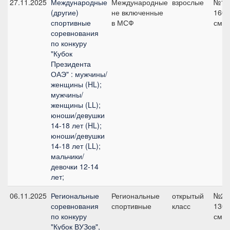
27.11.2025
Международные
Международные
взрослые
№12
(другие)
не включенные
160
спортивные
в МСФ
см
соревнования
по конкуру
"Кубок
Президента
ОАЭ" : мужчины/
женщины (HL);
мужчины/
женщины (LL);
юноши/девушки
14-18 лет (HL);
юноши/девушки
14-18 лет (LL);
мальчики/
девочки 12-14
лет;
06.11.2025
Региональные
Региональные
открытый
№2,
соревнования
спортивные
класс
130
по конкуру
см
"Кубок ВУЗов",