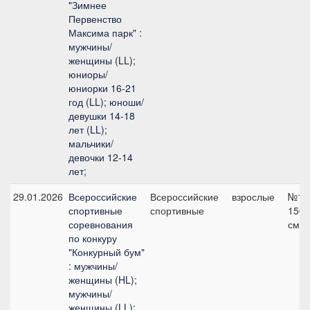
"Зимнее
Первенство
Максима парк" :
мужчины/
женщины (LL);
юниоры/
юниорки 16-21
год (LL); юноши/
девушки 14-18
лет (LL);
мальчики/
девочки 12-14
лет;
29.01.2026
Всероссийские
Всероссийские
взрослые
№12
спортивные
спортивные
150
соревнования
см
по конкуру
"Конкурный бум"
: мужчины/
женщины (HL);
мужчины/
женщины (LL);