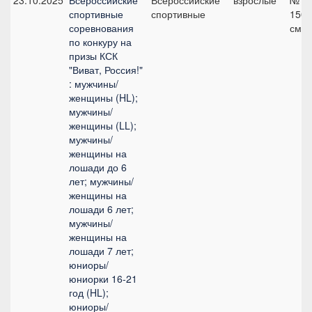
23.10.2025
Всероссийские
Всероссийские
взрослые
№11
спортивные
спортивные
150
соревнования
см
по конкуру на
призы КСК
"Виват, Россия!"
: мужчины/
женщины (HL);
мужчины/
женщины (LL);
мужчины/
женщины на
лошади до 6
лет; мужчины/
женщины на
лошади 6 лет;
мужчины/
женщины на
лошади 7 лет;
юниоры/
юниорки 16-21
год (HL);
юниоры/