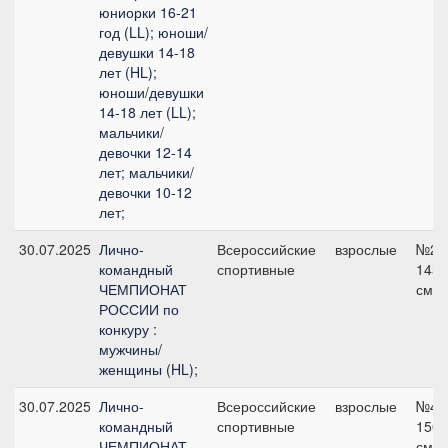
юниорки 16-21
год (LL); юноши/
девушки 14-18
лет (HL);
юноши/девушки
14-18 лет (LL);
мальчики/
девочки 12-14
лет; мальчики/
девочки 10-12
лет;
30.07.2025
Лично-
Всероссийские
взрослые
№2,
командный
спортивные
145
ЧЕМПИОНАТ
см
РОССИИ по
конкуру :
мужчины/
женщины (HL);
30.07.2025
Лично-
Всероссийские
взрослые
№4,
командный
спортивные
150
ЧЕМПИОНАТ
см