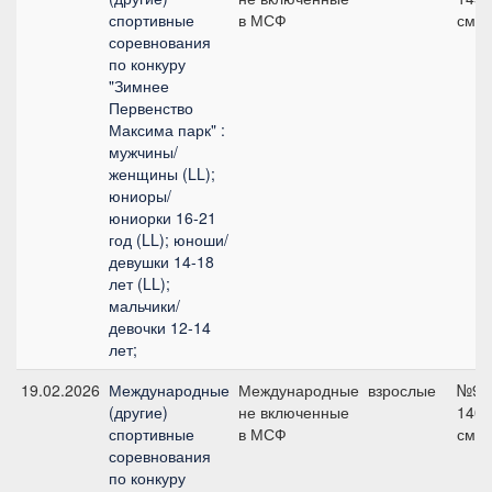
спортивные
в МСФ
см
соревнования
по конкуру
"Зимнее
Первенство
Максима парк" :
мужчины/
женщины (LL);
юниоры/
юниорки 16-21
год (LL); юноши/
девушки 14-18
лет (LL);
мальчики/
девочки 12-14
лет;
19.02.2026
Международные
Международные
взрослые
№9,
(другие)
не включенные
140
спортивные
в МСФ
см
соревнования
по конкуру