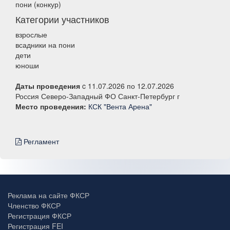
пони (конкур)
Категории участников
взрослые
всадники на пони
дети
юноши
Даты проведения
c 11.07.2026 по 12.07.2026
Россия Северо-Западный ФО Санкт-Петербург г
Место проведения:
КСК "Вента Арена"
Регламент
Реклама на сайте ФКСР
Членство ФКСР
Регистрация ФКСР
Регистрация FEI