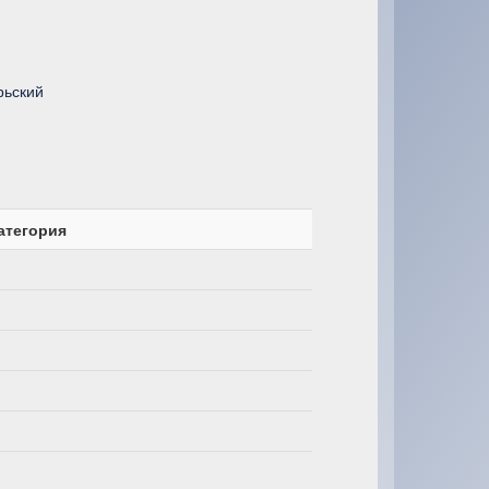
рьский
атегория