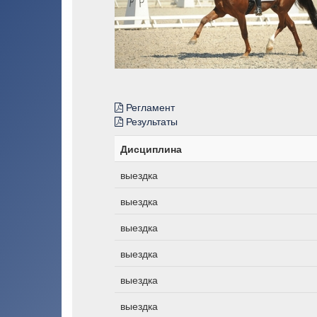
Регламент
Результаты
Дисциплина
выездка
выездка
выездка
выездка
выездка
выездка