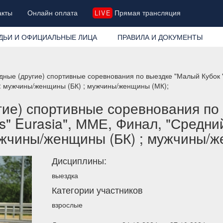
акты
Онлайн оплата
Прямая трансляция
LIVE
ДЬИ И ОФИЦИАЛЬНЫЕ ЛИЦА
ПРАВИЛА И ДОКУМЕНТЫ
ные (другие) спортивные соревнования по выездке "Малый Кубок "
" : мужчины/женщины (БК) ; мужчины/женщины (МК);
ие) спортивные соревнования по
s" Eurasia", ММЕ, Финал, "Средни
мужчины/женщины (БК) ; мужчины/
Дисциплины:
выездка
Категории участников
взрослые