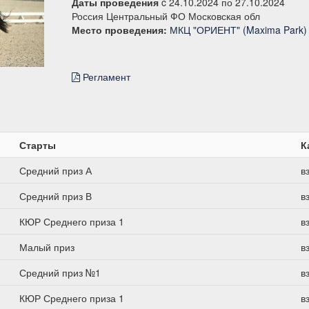
Даты проведения
c 24.10.2024 по 27.10.2024
Россия Центральный ФО Московская обл
Место проведения:
МКЦ "ОРИЕНТ" (Maxima Park)
Регламент
Старты
К
Средний приз А
в
Средний приз В
в
КЮР Среднего приза 1
в
Малый приз
в
Средний приз №1
в
КЮР Среднего приза 1
в