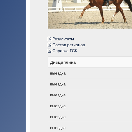
Результаты
Состав регионов
Справка ГСК
Дисциплина
выездка
выездка
выездка
выездка
выездка
выездка