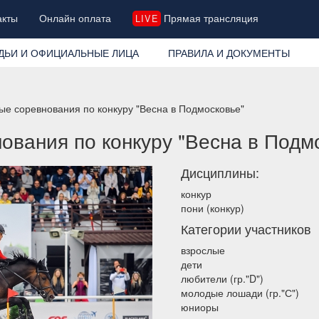
акты
Онлайн оплата
Прямая трансляция
LIVE
ДЬИ И ОФИЦИАЛЬНЫЕ ЛИЦА
ПРАВИЛА И ДОКУМЕНТЫ
ые соревнования по конкуру "Весна в Подмосковье"
ования по конкуру "Весна в Подм
Дисциплины:
конкур
пони (конкур)
Категории участников
взрослые
дети
любители (гр."D")
молодые лошади (гр."С")
юниоры