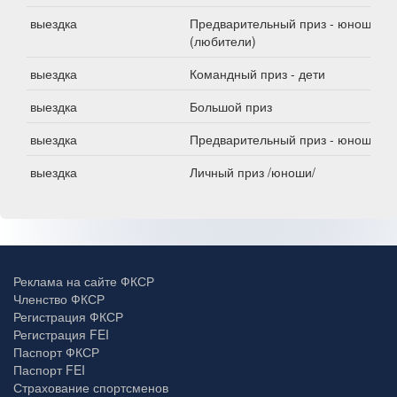
выездка
Предварительный приз - юноши
(любители)
выездка
Командный приз - дети
выездка
Большой приз
выездка
Предварительный приз - юноши
выездка
Личный приз /юноши/
Реклама на сайте ФКСР
Членство ФКСР
Регистрация ФКСР
Регистрация FEI
Паспорт ФКСР
Паспорт FEI
Страхование спортсменов