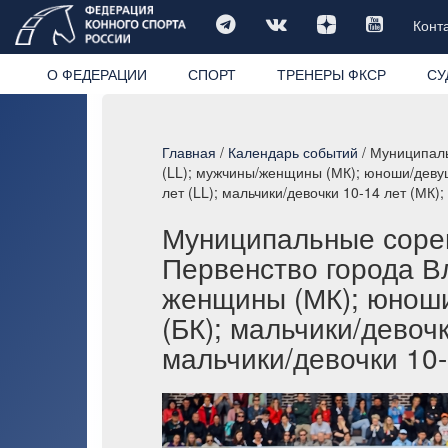
Конт
О ФЕДЕРАЦИИ
СПОРТ
ТРЕНЕРЫ ФКСР
СУ
Главная
/
Календарь событий
/ Муниципаль
(LL); мужчины/женщины (МК); юноши/девушк
лет (LL); мальчики/девочки 10-14 лет (МК);
Муниципальные сорев
Первенство города В
женщины (МК); юноши
(БК); мальчики/девочк
мальчики/девочки 10-