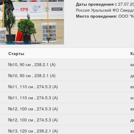
Даты проведения
c 27.07.2
Россия Уральский ФО Свердл
Место проведения:
ООО "К
Старты
К
№10, 90 см , 238.2.1 (А)
в
№10, 90 см , 238.2.1 (А)
д
№11, 110 см , 274.5.3 (А)
в
№11, 110 см , 274.5.3 (А)
ю
№12, 100 см , 274.5.3 (А)
в
№12, 100 см , 274.5.3 (А)
д
№13, 120 см , 238.2.1 (А)
в