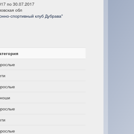
017 по 30.07.2017
овская обл
онно-спортивный клуб Дубрава"
атегория
зрослые
ети
зрослые
ноши
зрослые
ети
зрослые