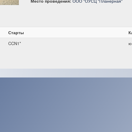
Место проведения:
ООО "ОУСЦ "Планерная"
Старты
К
CCN1*
ю