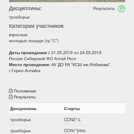
Дисциплины:
Результаты
троеборье
Категории участников
взрослые
молодые лошади (гр."С")
Даты проведения
c 21.05.2019 по 24.05.2019
Россия Сибирский ФО Алтай Респ
Место проведения:
АУ ДО РА "КСШ им.Ялбакова",
г.Горно-Алтайск
Положение
Результаты
Дисциплина
Старты
троеборье
CCN2*-L
троеборье
CCN1*Intro