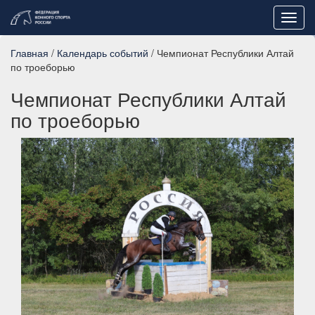
Toggl
navig
Главная
/
Календарь событий
/ Чемпионат Республики Алтай
по троеборью
Чемпионат Республики Алтай
по троеборью