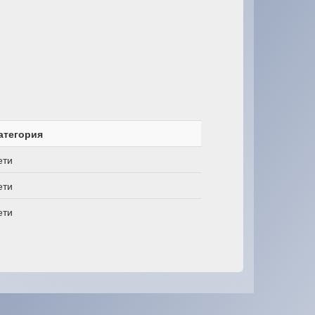
атегория
ети
ети
ети