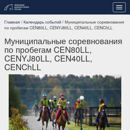
Toggl
navig
Главная
/
Календарь событий
/ Муниципальные соревнования
по пробегам CEN80LL, CENYJ80LL, CEN40LL, CENChLL
Муниципальные соревнования
по пробегам CEN80LL,
CENYJ80LL, CEN40LL,
CENChLL