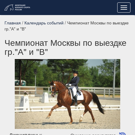
Toggl
navig
Главная
/
Календарь событий
/ Чемпионат Москвы по выездке
гр."А" и "В"
Чемпионат Москвы по выездке
гр."А" и "В"
Дисциплины: