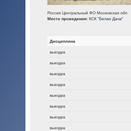
Россия Центральный ФО Московская обл
Место проведения:
КСК "Белая Дача"
Дисциплина
выездка
выездка
выездка
выездка
выездка
выездка
выездка
выездка