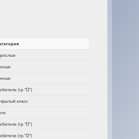
атегория
зрослые
ноши
ноши
юбители (гр."D")
ткрытый класс
ети
юбители (гр."D")
юбители (гр."D")