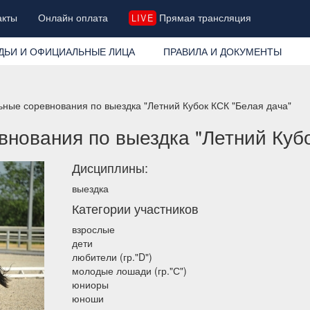
акты
Онлайн оплата
Прямая трансляция
LIVE
ДЬИ И ОФИЦИАЛЬНЫЕ ЛИЦА
ПРАВИЛА И ДОКУМЕНТЫ
ные соревнования по выездка "Летний Кубок КСК "Белая дача"
нования по выездка "Летний Кубо
Дисциплины:
выездка
Категории участников
взрослые
дети
любители (гр."D")
молодые лошади (гр."С")
юниоры
юноши