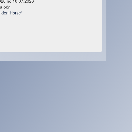
026 по 10.07.2026
я обл
lden Horse"