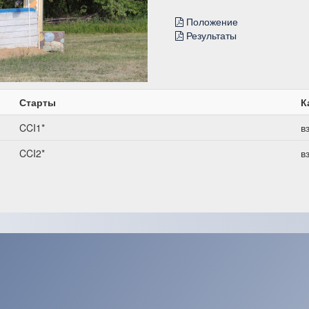
Положение
Результаты
Старты
К
CCI1*
в
CCI2*
в