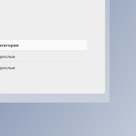
атегория
зрослые
зрослые