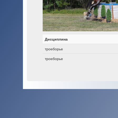
Дисциплина
троеборье
троеборье