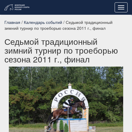
Toggl
navig
Главная
/
Календарь событий
/ Седьмой традиционный
зимний турнир по троеборью сезона 2011 г., финал
Седьмой традиционный
зимний турнир по троеборью
сезона 2011 г., финал