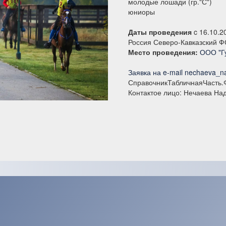
молодые лошади (гр."С")
юниоры
Даты проведения
c 16.10.2
Россия Северо-Кавказский Ф
Место проведения:
ООО "Г
Заявка на e-mail nechaeva_
СправочникТабличнаяЧасть.
Контактое лицо: Нечаева Н