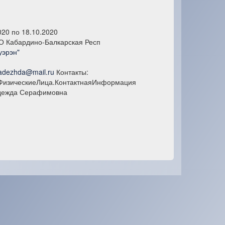
020 по 18.10.2020
О Кабардино-Балкарская Респ
уэрэн"
nadezhda@mail.ru
Контакты:
ФизическиеЛица.КонтактнаяИнформация
адежда Серафимовна