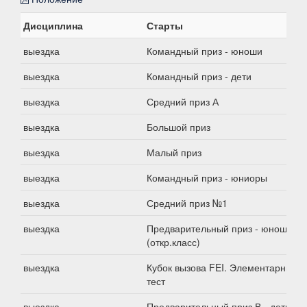
Дисциплина
Старты
выездка
Командный приз - юноши
выездка
Командный приз - дети
выездка
Средний приз А
выездка
Большой приз
выездка
Малый приз
выездка
Командный приз - юниоры
выездка
Средний приз №1
выездка
Предварительный приз - юноши
(откр.класс)
выездка
Кубок вызова FEI. Элементарный
тест
выездка
Предварительный приз В - дети