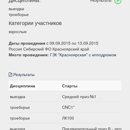
Результаты
выездка
троеборье
Категории участников
взрослые
Даты проведения
c 09.09.2015 по 13.09.2015
Россия Сибирский ФО Красноярский край
Место проведения:
ГЗК "Красноярская" с ипподромом
Результаты
Дисциплина
Старты
выездка
Средний приз №1
троеборье
CNC1*
троеборье
ЛК100
выездка
Предварительный приз В - дети