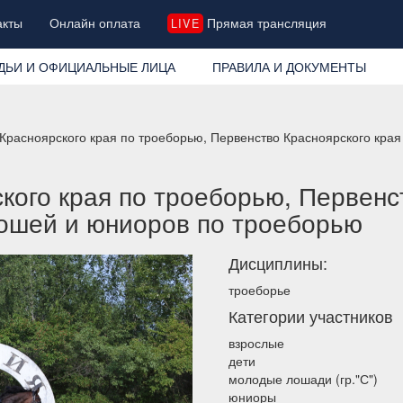
акты
Онлайн оплата
Прямая трансляция
LIVE
ДЬИ И ОФИЦИАЛЬНЫЕ ЛИЦА
ПРАВИЛА И ДОКУМЕНТЫ
Красноярского края по троеборью, Первенство Красноярского края
кого края по троеборью, Первенс
ношей и юниоров по троеборью
Дисциплины:
троеборье
Категории участников
взрослые
дети
молодые лошади (гр."С")
юниоры