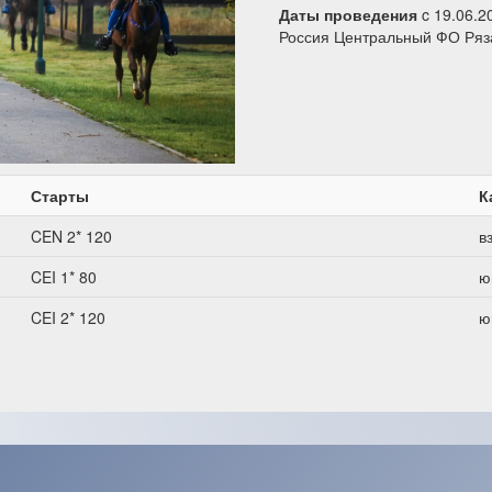
Даты проведения
c 19.06.2
Россия Центральный ФО Ряз
Старты
К
CEN 2* 120
в
CEI 1* 80
ю
CEI 2* 120
ю