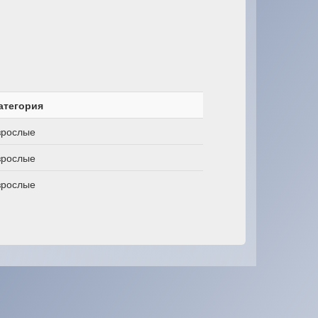
атегория
зрослые
зрослые
зрослые