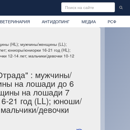
ВЕТЕРИНАРИЯ
АНТИДОПИНГ
МЕДИА
РСФ
щины (HL); мужчины/женщины (LL);
т; юниоры/юниорки 16-21 год (HL);
чки 12-14 лет; мальчики/девочки 10-12
Отрада" : мужчины/
ины на лошади до 6
нщины на лошади 7
6-21 год (LL); юноши/
; мальчики/девочки