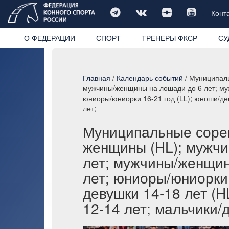
Конт
О ФЕДЕРАЦИИ
СПОРТ
ТРЕНЕРЫ ФКСР
СУ
Главная
/
Календарь событий
/ Муниципаль
мужчины/женщины на лошади до 6 лет; му
юниоры/юниорки 16-21 год (LL); юноши/дев
лет;
Муниципальные сорев
женщины (HL); мужчи
лет; мужчины/женщин
лет; юниоры/юниорки 
девушки 14-18 лет (H
12-14 лет; мальчики/