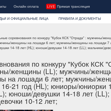
акты
Онлайн оплата
Прямая трансляция
LIVE
ДЬИ И ОФИЦИАЛЬНЫЕ ЛИЦА
ПРАВИЛА И ДОКУМЕНТЫ
ные соревнования по конкуру "Кубок КСК "Отрада" : мужчины/жен
жчины/женщины на лошади 6 лет; мужчины/женщины на лошади 7 ле
ушки 14-18 лет (HL); юноши/девушки 14-18 лет (LL); мальчики/дево
нования по конкуру "Кубок КСК "
ны/женщины (LL); мужчины/женщ
ы на лошади 6 лет; мужчины/же
16-21 год (HL); юниоры/юниорки 1
L); юноши/девушки 14-18 лет (LL)
девочки 10-12 лет;