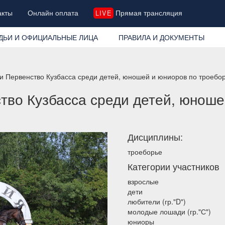
акты
Онлайн оплата
Прямая трансляция
LIVE
ДЬИ И ОФИЦИАЛЬНЫЕ ЛИЦА
ПРАВИЛА И ДОКУМЕНТЫ
и Первенство Кузбасса среди детей, юношей и юниоров по троеб
тво Кузбасса среди детей, юноше
Дисциплины:
троеборье
Категории участников
взрослые
дети
любители (гр."D")
молодые лошади (гр."С")
юниоры