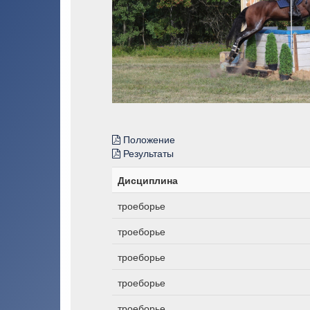
Положение
Результаты
Дисциплина
троеборье
троеборье
троеборье
троеборье
троеборье