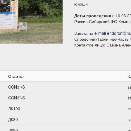
юноши
Даты проведения
c 10.06.2
Россия Сибирский ФО Кемер
Заявка на e-mail endoron@ma
СправочникТабличнаяЧасть.
Контактое лицо: Савина Але
Старты
К
CCN3*-S
в
CCN3*-S
в
ЛК100
в
ДК80
в
ДК80
д