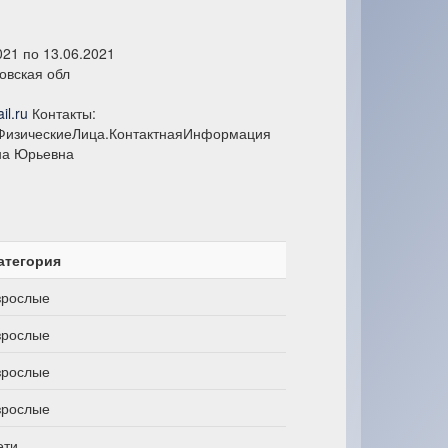
021 по 13.06.2021
овская обл
il.ru
Контакты:
ФизическиеЛица.КонтактнаяИнформация
на Юрьевна
атегория
зрослые
зрослые
зрослые
зрослые
ети